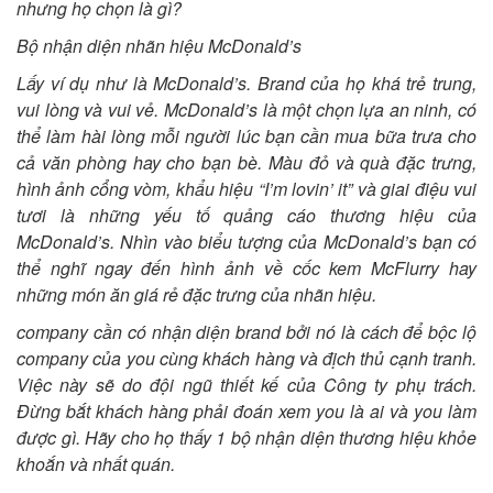
nhưng họ chọn là gì?
Bộ nhận diện nhãn hiệu McDonald’s
Lấy ví dụ như là McDonald’s. Brand của họ khá trẻ trung,
vui lòng và vui vẻ. McDonald’s là một chọn lựa an ninh, có
thể làm hài lòng mỗi người lúc bạn cần mua bữa trưa cho
cả văn phòng hay cho bạn bè. Màu đỏ và quà đặc trưng,
hình ảnh cổng vòm, khẩu hiệu “I’m lovin’ it” và giai điệu vui
tươi là những yếu tố quảng cáo thương hiệu của
McDonald’s. Nhìn vào biểu tượng của McDonald’s bạn có
thể nghĩ ngay đến hình ảnh về cốc kem McFlurry hay
những món ăn giá rẻ đặc trưng của nhãn hiệu.
company cần có nhận diện brand bởi nó là cách để bộc lộ
company của you cùng khách hàng và địch thủ cạnh tranh.
Việc này sẽ do đội ngũ thiết kế của Công ty phụ trách.
Đừng bắt khách hàng phải đoán xem you là ai và you làm
được gì. Hãy cho họ thấy 1 bộ nhận diện thương hiệu khỏe
khoắn và nhất quán.