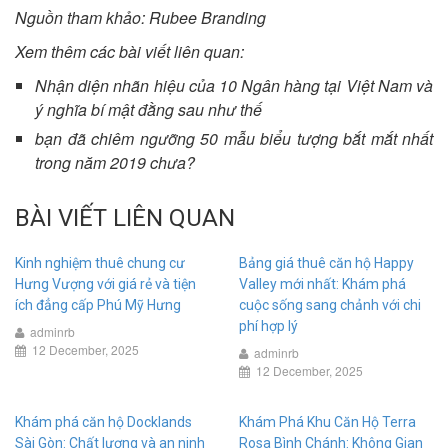
Nguồn tham khảo: Rubee Branding
Xem thêm các bài viết liên quan:
Nhận diện nhãn hiệu của 10 Ngân hàng tại Việt Nam và
ý nghĩa bí mật đằng sau như thế
bạn đã chiêm ngưỡng 50 mẫu biểu tượng bắt mắt nhất
trong năm 2019 chưa?
BÀI VIẾT LIÊN QUAN
Kinh nghiệm thuê chung cư
Bảng giá thuê căn hộ Happy
Hưng Vượng với giá rẻ và tiện
Valley mới nhất: Khám phá
ích đẳng cấp Phú Mỹ Hưng
cuộc sống sang chảnh với chi
phí hợp lý
adminrb
12 December, 2025
adminrb
12 December, 2025
Khám phá căn hộ Docklands
Khám Phá Khu Căn Hộ Terra
Sài Gòn: Chất lượng và an ninh
Rosa Bình Chánh: Không Gian