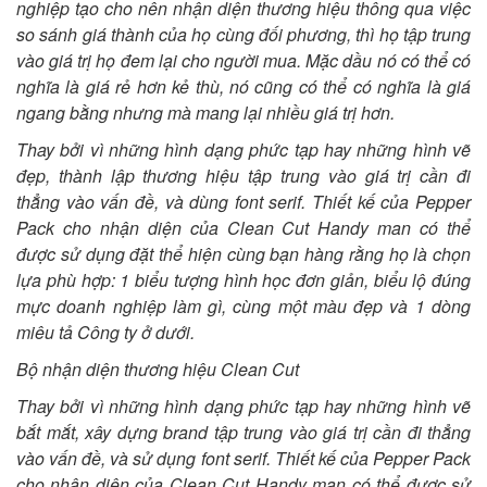
nghiệp tạo cho nên nhận diện thương hiệu thông qua việc
so sánh giá thành của họ cùng đối phương, thì họ tập trung
vào giá trị họ đem lại cho người mua. Mặc dầu nó có thể có
nghĩa là giá rẻ hơn kẻ thù, nó cũng có thể có nghĩa là giá
ngang bằng nhưng mà mang lại nhiều giá trị hơn.
Thay bởi vì những hình dạng phức tạp hay những hình vẽ
đẹp, thành lập thương hiệu tập trung vào giá trị cần đi
thẳng vào vấn đề, và dùng font serif. Thiết kế của Pepper
Pack cho nhận diện của Clean Cut Handy man có thể
được sử dụng đặt thể hiện cùng bạn hàng rằng họ là chọn
lựa phù hợp: 1 biểu tượng hình học đơn giản, biểu lộ đúng
mực doanh nghiệp làm gì, cùng một màu đẹp và 1 dòng
miêu tả Công ty ở dưới.
Bộ nhận diện thương hiệu Clean Cut
Thay bởi vì những hình dạng phức tạp hay những hình vẽ
bắt mắt, xây dựng brand tập trung vào giá trị cần đi thẳng
vào vấn đề, và sử dụng font serif. Thiết kế của Pepper Pack
cho nhận diện của Clean Cut Handy man có thể được sử