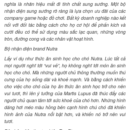
nghĩa là nhãn hiệu mất đi tính chất sung sướng. Một bộ
nhận diện sung sướng rõ ràng là lựa chọn ưu đãi của các
company game hoặc đồ chơi. Bất kỳ doanh nghiệp nào kết
nối với đối tác bằng cách cho họ cơ hội để phấn kích và
cười đều có thể sử dụng màu sắc lạc quan, những vòng
tròn, đường cong và các nhân vật hoạt hình.
Bộ nhận diện brand Nutra
Lấy ví dụ như thức ăn sinh học cho chó Nutra. Lúc tất cả
mọi người nghĩ tới “vui vẻ”, họ không nghĩ tới món ăn sinh
học cho chó. Mà những người chủ thông thường muốn thú
cưng của họ sống dài và khoẻ mạnh. Và bằng cách khiến
cho việc cho chó của họ ăn thức ăn sinh học trở cho nên
vui tươi, thì lên ý tưởng của Martis Lupus đã thúc đẩy các
người chủ quan tâm tới sức khoẻ của chó hơn. Những hình
dáng hơi méo màu hồng bên cạnh hình chú chó đã khiến
hình ảnh của Nutra nổi bật hơn, và khiến nó trở nên vui
tươi.