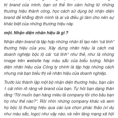
trị brand của mình, bạn có thể tìm cảm hứng từ những
thương hiệu thành công, học cách sử dụng bộ nhận diện
brand để khẳng định mình là ai và điều gì làm cho nên sự
khác biệt của những thương hiệu này.
một. Nhận diện nhãn hiệu là gì ?
Nhận diện brand là tập hợp những nhân tố tạo nên “cá tính”
thương hiệu của you. Xây dựng nhãn hiệu là cách mà
doanh nghiệp bộc lộ cái “cá tính” như thế, như là những
image trên website hay màu sắc của biểu tượng. Nhận
diện nhãn hiệu của Công ty chính là tập hợp những cách
nhưng mà bạn biểu thị về nhãn hiệu của doanh nghiệp.
Trước lúc thành lập một bộ nhận diện thương hiệu, bạn cần
1 cái nhìn rõ ràng về brand của bạn. Tự hỏi bạn dạng thân
rằng “Tôi muốn bạn hàng miêu tả company tôi cho bầu bạn
họ như thế nào?”. Rồi nhìn những company khác và xem
họ bộc lộ thương hiệu qua các lựa chọn phác thảo (ví dụ
như màu sắc, logo) như vậy nào, và nền tảng mạng xã hội