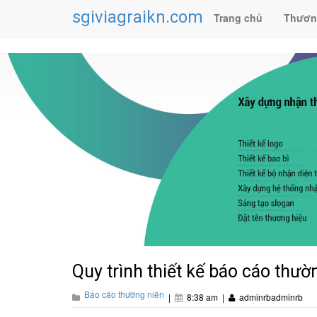
sgiviagraikn.com
Trang chủ
Thươn
Quy trình thiết kế báo cáo thườ
Báo cáo thường niên
|
8:38 am
|
adminrbadminrb