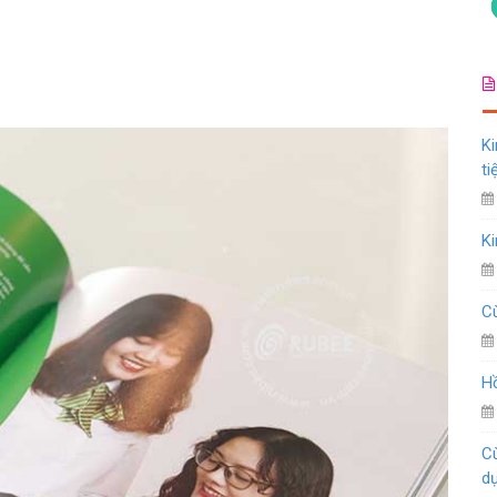
Ki
ti
Ki
Cù
Hồ
Cù
d