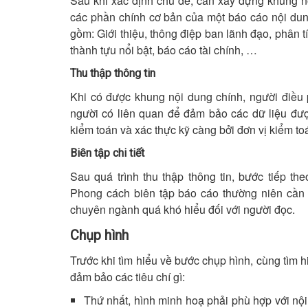
Sau khi xác định chủ đề, cần xây dựng khung 
các phần chính cơ bản của một báo cáo nội dun
gồm: Giới thiệu, thông điệp ban lãnh đạo, phân 
thành tựu nổi bật, báo cáo tài chính, …
Thu thập thông tin
Khi có được khung nội dung chính, người điều
người có liên quan để đảm bảo các dữ liệu được
kiểm toán và xác thực kỹ càng bởi đơn vị kiểm toá
Biên tập chi tiết
Sau quá trình thu thập thông tin, bước tiếp the
Phong cách biên tập báo cáo thường niên cần đ
chuyên ngành quá khó hiểu đối với người đọc.
Chụp hình
Trước khi tìm hiểu về bước chụp hình, cùng tìm 
đảm bảo các tiêu chí gì:
Thứ nhất, hình minh hoạ phải phù hợp với nộ