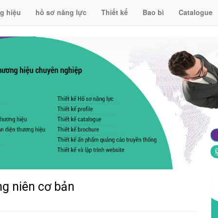
g hiệu
hồ sơ năng lực
Thiết kế
Bao bì
Catalogue
ng niên cơ bản