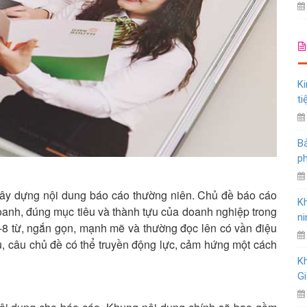
Ki
ti
Bả
ph
 xây dựng nội dung báo cáo thường niên. Chủ đề báo cáo
K
oanh, đúng mục tiêu và thành tựu của doanh nghiệp trong
ni
8 từ, ngắn gọn, mạnh mẽ và thường đọc lên có vần điệu
u, câu chủ đề có thể truyền động lực, cảm hứng một cách
K
Gi