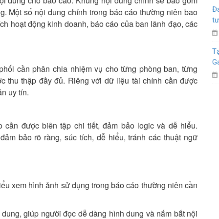
nội dung cho báo cáo. Khung nội dung chính sẽ bao gồm
Đá
g. Một số nội dung chính trong báo cáo thường niên bao
tư
tích hoạt động kinh doanh, báo cáo của ban lãnh đạo, các
Tạ
G
 phối cần phân chia nhiệm vụ cho từng phòng ban, từng
 thu thập đầy đủ. Riêng với dữ liệu tài chính cần được
n uy tín.
o cần được biên tập chi tiết, đảm bảo logic và dễ hiểu.
ảm bảo rõ ràng, súc tích, dễ hiểu, tránh các thuật ngữ
hiểu xem hình ảnh sử dụng trong báo cáo thường niên cần
i dung, giúp người đọc dễ dàng hình dung và nắm bắt nội