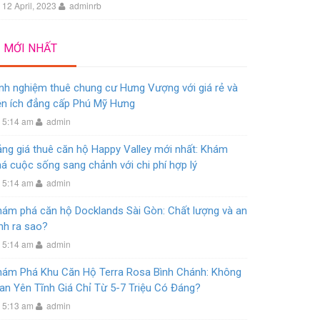
12 April, 2023
adminrb
MỚI NHẤT
nh nghiệm thuê chung cư Hưng Vượng với giá rẻ và
ện ích đẳng cấp Phú Mỹ Hưng
5:14 am
admin
ng giá thuê căn hộ Happy Valley mới nhất: Khám
á cuộc sống sang chảnh với chi phí hợp lý
5:14 am
admin
hám phá căn hộ Docklands Sài Gòn: Chất lượng và an
nh ra sao?
5:14 am
admin
hám Phá Khu Căn Hộ Terra Rosa Bình Chánh: Không
an Yên Tĩnh Giá Chỉ Từ 5-7 Triệu Có Đáng?
5:13 am
admin