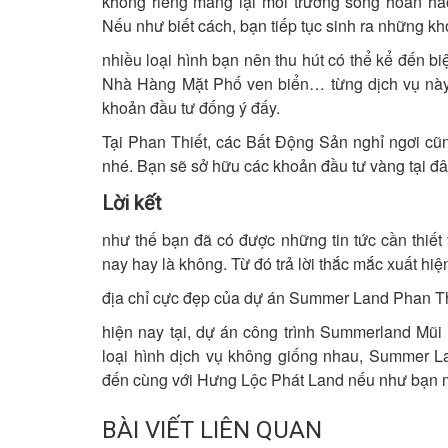
không riêng mang lại môi trường sống hoàn h
Nếu như biết cách, bạn tiếp tục sinh ra những kh
nhiều loại hình bạn nên thu hút có thể kể đến b
Nhà Hàng Mặt Phố ven biển… từng dịch vụ này
khoản đầu tư đống ý đấy.
Tại Phan Thiết, các Bất Động Sản nghỉ ngơi cũn
nhé. Bạn sẽ sở hữu các khoản đầu tư vàng tại đâ
Lời kết
như thế bạn đã có được những tin tức cần thiế
nay hay là không. Từ đó trả lời thắc mắc xuất hi
địa chỉ cực đẹp của dự án Summer Land Phan Th
hiện nay tại, dự án công trình Summerland Mũ
loại hình dịch vụ không giống nhau, Summer L
đến cùng với Hưng Lộc Phát Land nếu như bạn m
BÀI VIẾT LIÊN QUAN