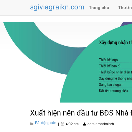
sgiviagraikn.com
Trang chủ
Thươn
Xuất hiện nên đầu tư BĐS Nhà 
Bất động sản
|
4:02 am
|
adminrbadminrb