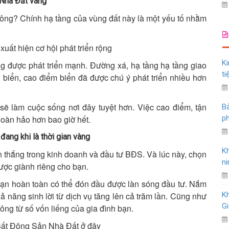
S Nhà Đất vàng
ông? Chính hạ tầng của vùng đất này là một yếu tố nhằm
xuất hiện cơ hội phát triển rộng
Ki
g được phát triển mạnh. Đường xá, hạ tầng hạ tầng giao
ti
ợi biển, cao điểm biển đã được chú ý phát triển nhiều hơn
 sẽ làm cuộc sống nơi đây tuyệt hơn. Việc cao điểm, tận
Bả
 hoàn hảo hơn bao giờ hết.
ph
đang khi là thời gian vàng
K
n thắng trong kinh doanh và đầu tư BĐS. Và lúc này, chọn
ni
ợc giành riêng cho bạn.
̣n hoàn toàn có thể đón đầu được làn sóng đầu tư. Nắm
hả năng sinh lời từ dịch vụ tăng lên cả trăm lần. Cũng như
K
Gi
ông từ số vốn liếng của gia đình bạn.
 Bất Động Sản Nhà Đất ở đây