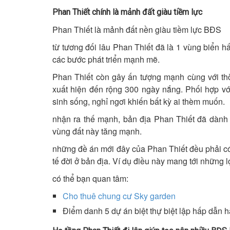
Phan Thiết chính là mảnh đất giàu tiềm lực
Phan Thiết là mảnh đất nền giàu tiềm lực BĐS
từ tương đối lâu Phan Thiết đã là 1 vùng biển h
các bước phát triển mạnh mẽ.
Phan Thiết còn gây ấn tượng mạnh cùng với thờ
xuất hiện đến rộng 300 ngày nắng. Phối hợp v
sinh sống, nghỉ ngơi khiến bất kỳ ai thèm muốn.
nhận ra thế mạnh, bản địa Phan Thiết đã dành h
vùng đất này tăng mạnh.
những đề án mới đây của Phan Thiết đều phải có 
tế đời ở bản địa. Ví dụ điều này mang tới những
có thể bạn quan tâm:
Cho thuê chung cư Sky garden
Điểm danh 5 dự án biệt thự biệt lập hấp dẫn 