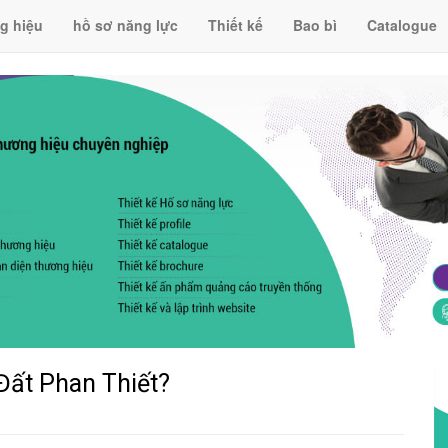
g hiệu
hồ sơ năng lực
Thiết kế
Bao bì
Catalogue
Đất Phan Thiết?