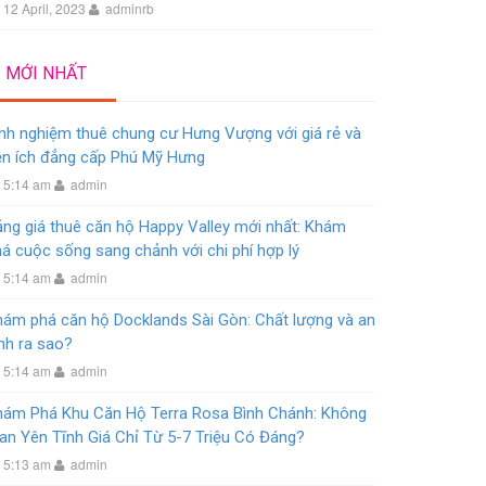
12 April, 2023
adminrb
MỚI NHẤT
nh nghiệm thuê chung cư Hưng Vượng với giá rẻ và
ện ích đẳng cấp Phú Mỹ Hưng
5:14 am
admin
ng giá thuê căn hộ Happy Valley mới nhất: Khám
á cuộc sống sang chảnh với chi phí hợp lý
5:14 am
admin
hám phá căn hộ Docklands Sài Gòn: Chất lượng và an
nh ra sao?
5:14 am
admin
hám Phá Khu Căn Hộ Terra Rosa Bình Chánh: Không
an Yên Tĩnh Giá Chỉ Từ 5-7 Triệu Có Đáng?
5:13 am
admin