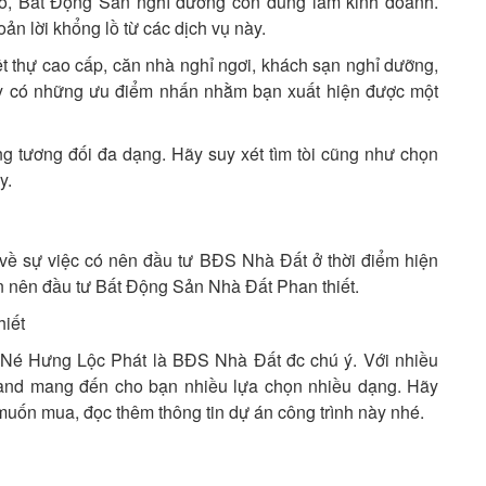
ảo, Bất Động Sản nghỉ dưỡng còn dùng làm kinh doanh.
oản lời khổng lồ từ các dịch vụ này.
iệt thự cao cấp, căn nhà nghỉ ngơi, khách sạn nghỉ dưỡng,
 có những ưu điểm nhấn nhằm bạn xuất hiện được một
g tương đối đa dạng. Hãy suy xét tìm tòi cũng như chọn
y.
t về sự việc có nên đầu tư BĐS Nhà Đất ở thời điểm hiện
ện nên đầu tư Bất Động Sản Nhà Đất Phan thiết.
iết
i Né Hưng Lộc Phát là BĐS Nhà Đất đc chú ý. Với nhiều
and mang đến cho bạn nhiều lựa chọn nhiều dạng. Hãy
uốn mua, đọc thêm thông tin dự án công trình này nhé.