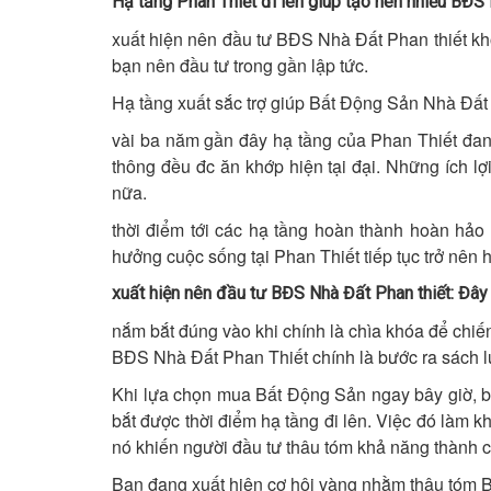
Hạ tầng Phan Thiết đi lên giúp tạo nên nhiều BĐ
xuất hiện nên đầu tư BĐS Nhà Đất Phan thiết kh
bạn nên đầu tư trong gần lập tức.
Hạ tầng xuất sắc trợ giúp Bất Động Sản Nhà Đất 
vài ba năm gần đây hạ tầng của Phan Thiết đan
thông đều đc ăn khớp hiện tại đại. Những ích l
nữa.
thời điểm tới các hạ tầng hoàn thành hoàn hảo
hưởng cuộc sống tại Phan Thiết tiếp tục trở nên
xuất hiện nên đầu tư BĐS Nhà Đất Phan thiết: Đây 
nắm bắt đúng vào khi chính là chìa khóa để chiế
BĐS Nhà Đất Phan Thiết chính là bước ra sách lư
Khi lựa chọn mua Bất Động Sản ngay bây giờ, ba
bắt được thời điểm hạ tầng đi lên. Việc đó làm k
nó khiến người đầu tư thâu tóm khả năng thành c
Bạn đang xuất hiện cơ hội vàng nhằm thâu tóm