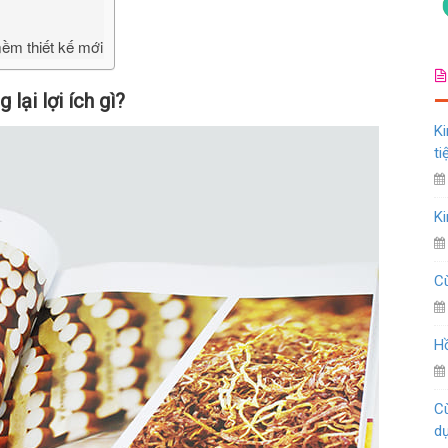
mềm thiết kế mới
lại lợi ích gì?
Ki
ti
Ki
Cù
Hồ
Cù
d