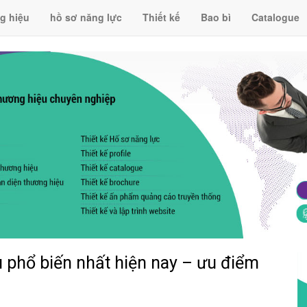
g hiệu
hồ sơ năng lực
Thiết kế
Bao bì
Catalogue
 phổ biến nhất hiện nay – ưu điểm