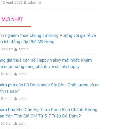
12 April, 2023
adminrb
MỚI NHẤT
nh nghiệm thuê chung cư Hưng Vượng với giá rẻ và
ện ích đẳng cấp Phú Mỹ Hưng
5:14 am
admin
ng giá thuê căn hộ Happy Valley mới nhất: Khám
á cuộc sống sang chảnh với chi phí hợp lý
5:14 am
admin
hám phá căn hộ Docklands Sài Gòn: Chất lượng và an
nh ra sao?
5:14 am
admin
hám Phá Khu Căn Hộ Terra Rosa Bình Chánh: Không
an Yên Tĩnh Giá Chỉ Từ 5-7 Triệu Có Đáng?
5:13 am
admin