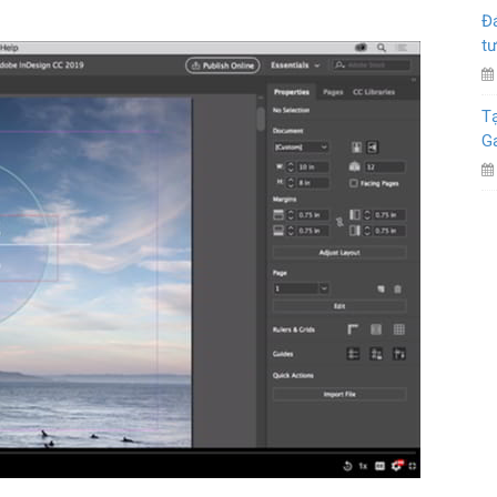
Đá
tư
Tạ
G