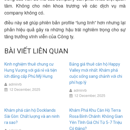
tâm. Không cho nên khoa trương về các dịch vụ mà
company không có.
điều này sẽ giúp phiên bản profile “lung linh” hơn nhưng lại
phản hiệu quả gây ra những hậu trái nghiêm trọng cho sự
tăng trưởng vĩnh viễn của Công ty.
BÀI VIẾT LIÊN QUAN
Kinh nghiệm thuê chung cư
Bảng giá thuê căn hộ Happy
Hưng Vượng với giá rẻ và tiện
Valley mới nhất: Khám phá
ích đẳng cấp Phú Mỹ Hưng
cuộc sống sang chảnh với chi
phí hợp lý
adminrb
12 December, 2025
adminrb
12 December, 2025
Khám phá căn hộ Docklands
Khám Phá Khu Căn Hộ Terra
Sài Gòn: Chất lượng và an ninh
Rosa Bình Chánh: Không Gian
ra sao?
Yên Tĩnh Giá Chỉ Từ 5-7 Triệu
Có Đáng?