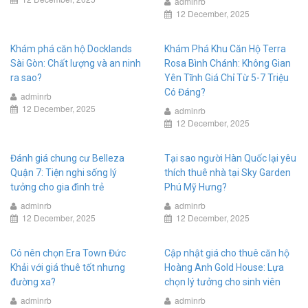
adminrb
12 December, 2025
Khám phá căn hộ Docklands
Khám Phá Khu Căn Hộ Terra
Sài Gòn: Chất lượng và an ninh
Rosa Bình Chánh: Không Gian
ra sao?
Yên Tĩnh Giá Chỉ Từ 5-7 Triệu
Có Đáng?
adminrb
12 December, 2025
adminrb
12 December, 2025
Đánh giá chung cư Belleza
Tại sao người Hàn Quốc lại yêu
Quận 7: Tiện nghi sống lý
thích thuê nhà tại Sky Garden
tưởng cho gia đình trẻ
Phú Mỹ Hưng?
adminrb
adminrb
12 December, 2025
12 December, 2025
Có nên chọn Era Town Đức
Cập nhật giá cho thuê căn hộ
Khải với giá thuê tốt nhưng
Hoàng Anh Gold House: Lựa
đường xa?
chọn lý tưởng cho sinh viên
adminrb
adminrb