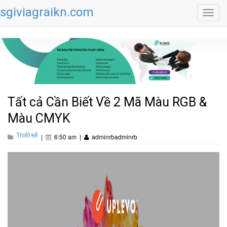
sgiviagraikn.com
Toggl
navig
Tất cả Cần Biết Về 2 Mã Màu RGB &
Màu CMYK
Thiết kế
|
6:50 am
|
adminrbadminrb