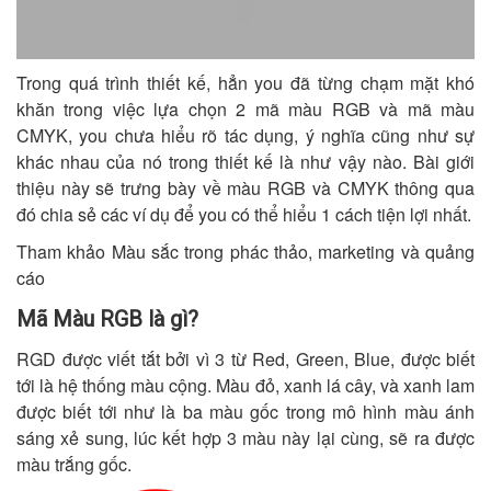
Trong quá trình thiết kế, hẳn you đã từng chạm mặt khó
khăn trong việc lựa chọn 2 mã màu RGB và mã màu
CMYK, you chưa hiểu rõ tác dụng, ý nghĩa cũng như sự
khác nhau của nó trong thiết kế là như vậy nào. Bài giới
thiệu này sẽ trưng bày về màu RGB và CMYK thông qua
đó chia sẻ các ví dụ để you có thể hiểu 1 cách tiện lợi nhất.
Tham khảo Màu sắc trong phác thảo, marketing và quảng
cáo
Mã Màu RGB là gì?
RGD được viết tắt bởi vì 3 từ Red, Green, Blue, được biết
tới là hệ thống màu cộng. Màu đỏ, xanh lá cây, và xanh lam
được biết tới như là ba màu gốc trong mô hình màu ánh
sáng xẻ sung, lúc kết hợp 3 màu này lại cùng, sẽ ra được
màu trắng gốc.