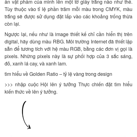
ấn vật phẩm của mình lên một tờ giấy trắng nào như thế.
Tùy thuộc vào tỉ lệ phần trăm mỗi màu trong CMYK, màu
trắng sẽ được sử dụng đặt lấp vào các khoảng trống thừa
còn lại.
Ngược lại, nếu như là image thiết kế chỉ cần hiển thị trên
digital, hãy dùng màu RBG. Môi trường Internet đã thiết lập
sẵn để tương tích với hệ màu RGB, bằng các đơn vị gọi là
pixels. Những pixels này là sự phối hợp của 3 sắc sáng,
đỏ, xanh lá cay, và xanh lam.
tìm hiểu về Golden Ratio – tỷ lệ vàng trong design
>>> nhập cuộc Hội lên ý tưởng Thực chiến đặt tìm hiểu
kiến thức về lên ý tưởng.