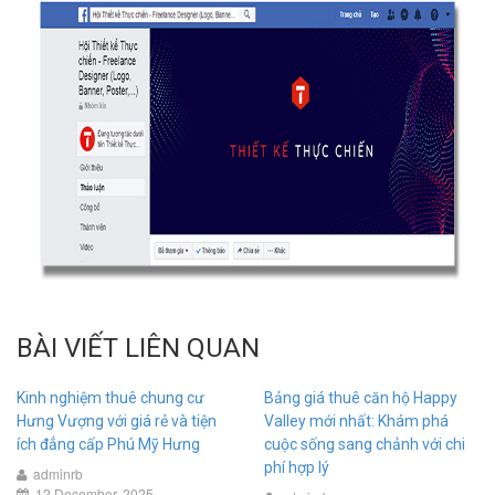
BÀI VIẾT LIÊN QUAN
Kinh nghiệm thuê chung cư
Bảng giá thuê căn hộ Happy
Hưng Vượng với giá rẻ và tiện
Valley mới nhất: Khám phá
ích đẳng cấp Phú Mỹ Hưng
cuộc sống sang chảnh với chi
phí hợp lý
adminrb
12 December, 2025