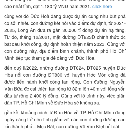
cao nhất tỉnh, đạt 1.180 tỷ VNĐ năm 2021.
click here
cùng với đó Đức Hoà đang được dự án cũng như bứt phá
cơ sở, nhiều con đường kết nối vào điểm: dự định, từ 2021-
2025, Long An đưa ra gần 30.000 tỉ đồng dự án hạ tầng.
Từ đó, tháng 12/2021, mặt đường ĐT823D chính thức đc
bắt đầu khởi công, dự định hoàn thiện năm 2023. Cùng với
con đường này, địa điểm bình chánh, thành phố Hồ Chí
Minh tiếp tục tham gia dễ dàng với Đức Hòa.
đến quý II/2022, những đường ĐT824, ĐT825 huyện Đức
Hòa nối con đường ĐT830 với huyện Hóc Môn cũng đã
được tiến hành khởi công lan rộng. Con đường Nguyễn
Văn Bứa đc cải thiện lan rộng từ 32m lên 40m với tổng vốn
đầu tư rộng 2.400 tỷ đồng. Cùng với lộ trình này, việc giãn
dân TP. Hồ Chí Minh về Đức Hòa sẽ không xa.
gần kề, khoảng cách từ Đức Hòa về TP. Hồ Chí Minh đang
ngày càng trở nên tinh giảm với các con đường đường cao
tốc thành phố – Mộc Bài, con đường Võ Văn Kiệt nối dài.