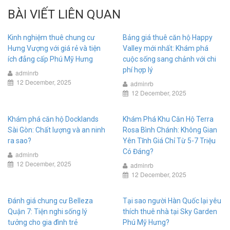
BÀI VIẾT LIÊN QUAN
Kinh nghiệm thuê chung cư
Bảng giá thuê căn hộ Happy
Hưng Vượng với giá rẻ và tiện
Valley mới nhất: Khám phá
ích đẳng cấp Phú Mỹ Hưng
cuộc sống sang chảnh với chi
phí hợp lý
adminrb
12 December, 2025
adminrb
12 December, 2025
Khám phá căn hộ Docklands
Khám Phá Khu Căn Hộ Terra
Sài Gòn: Chất lượng và an ninh
Rosa Bình Chánh: Không Gian
ra sao?
Yên Tĩnh Giá Chỉ Từ 5-7 Triệu
Có Đáng?
adminrb
12 December, 2025
adminrb
12 December, 2025
Đánh giá chung cư Belleza
Tại sao người Hàn Quốc lại yêu
Quận 7: Tiện nghi sống lý
thích thuê nhà tại Sky Garden
tưởng cho gia đình trẻ
Phú Mỹ Hưng?