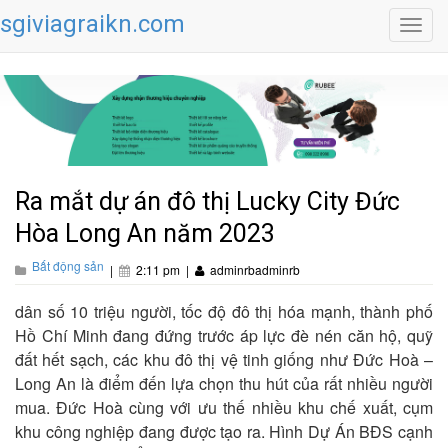
sgiviagraikn.com
Toggl
navig
Ra mắt dự án đô thị Lucky City Đức
Hòa Long An năm 2023
Bất động sản
|
2:11 pm
|
adminrbadminrb
dân số 10 triệu người, tốc độ đô thị hóa mạnh, thành phố
Hồ Chí Minh đang đứng trước áp lực đè nén căn hộ, quỹ
đất hết sạch, các khu đô thị vệ tinh giống như Đức Hoà –
Long An là điểm đến lựa chọn thu hút của rất nhiều người
mua. Đức Hoà cùng với ưu thế nhiều khu chế xuất, cụm
khu công nghiệp đang được tạo ra. Hình Dự Án BĐS cạnh