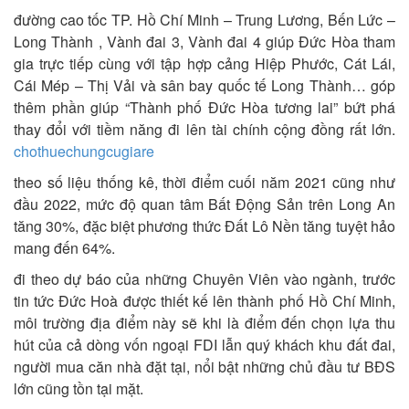
đường cao tốc TP. Hồ Chí Minh – Trung Lương, Bến Lức –
Long Thành , Vành đai 3, Vành đai 4 giúp Đức Hòa tham
gia trực tiếp cùng với tập hợp cảng Hiệp Phước, Cát Lái,
Cái Mép – Thị Vải và sân bay quốc tế Long Thành… góp
thêm phần giúp “Thành phố Đức Hòa tương lai” bứt phá
thay đổi với tiềm năng đi lên tài chính cộng đồng rất lớn.
chothuechungcugiare
theo số liệu thống kê, thời điểm cuối năm 2021 cũng như
đầu 2022, mức độ quan tâm Bất Động Sản trên Long An
tăng 30%, đặc biệt phương thức Đất Lô Nền tăng tuyệt hảo
mang đến 64%.
đi theo dự báo của những Chuyên Viên vào ngành, trước
tin tức Đức Hoà được thiết kế lên thành phố Hồ Chí Minh,
môi trường địa điểm này sẽ khi là điểm đến chọn lựa thu
hút của cả dòng vốn ngoại FDI lẫn quý khách khu đất đai,
người mua căn nhà đặt tại, nổi bật những chủ đầu tư BĐS
lớn cũng tồn tại mặt.