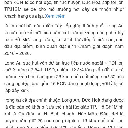
bên KCN Idico nổi bậc, tin tức huyện Đức Hòa sắp tới lên
TP.HCM sẽ để cho môi trường nơi đây đã “nhộn nhịp”
khách hàng qua lại.
Xem thêm
là tỉnh nổi bật của miền Tây tiếp giáp thành phố, Long An
là cửa ngõ kết nới mua bán môi trường Đông cũng như tây
nam Sở. Mức tăng trưởng tài chính trực tiếp ở mức cao, dẫn
đầu địa điểm, bình quân đạt 9,11%/năm giai đoạn năm
2016 – 2020.
Long An sức hút vốn dự án trực tiếp nước ngoài – FDI lớn
thứ 2 nước ( 3,84 tỉ USD, chiếm 12,3% tổng vốn đầu tư cả
nước). Đặc biệt bao gồm 28 khu chế xuất cũng như 32 các
công nghiệp, bao gồm 16 KCN đang hoạt động, với tỷ lệ bù
lấp đầy 89%.
trong tất cả địa chính thuộc Long An, Đức Hoà đang được
là địa bàn có không ít ưu thế nhất lúc giáp TP. Hồ Chí Minh
khi là Củ đưa ra, H. Bình chánh, Hóc Môn. Đặc biệt là
huyện nắm giữ 20 các công nghiệp, 13 khu chế xuất lớn
nhất Long An – chiếm hơn 1/2 toàn tỉnh. Đóng thu Chi tiêu