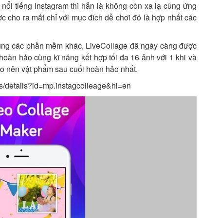
 nổi tiếng Instagram thì hẳn là không còn xa lạ cùng ứng
cho ra mắt chỉ với mục đích dễ chơi đó là hợp nhất các
 cùng các phần mềm khác, LiveCollage đã ngày càng được
 hoàn hảo cùng kĩ năng kết hợp tối đa 16 ảnh với 1 khi và
ạo nên vật phẩm sau cuối hoàn hảo nhất.
ps/details?id=mp.instagcolleage&hl=en