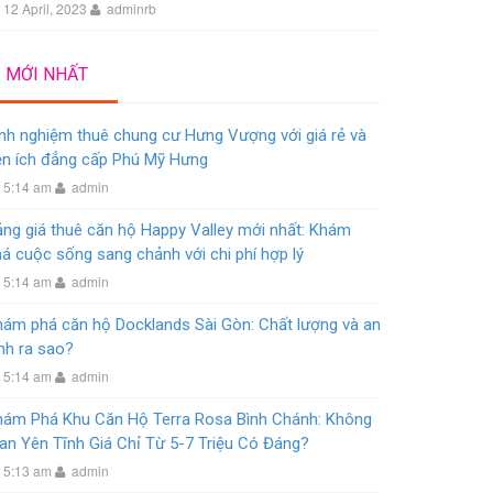
12 April, 2023
adminrb
MỚI NHẤT
nh nghiệm thuê chung cư Hưng Vượng với giá rẻ và
ện ích đẳng cấp Phú Mỹ Hưng
5:14 am
admin
ng giá thuê căn hộ Happy Valley mới nhất: Khám
á cuộc sống sang chảnh với chi phí hợp lý
5:14 am
admin
hám phá căn hộ Docklands Sài Gòn: Chất lượng và an
nh ra sao?
5:14 am
admin
hám Phá Khu Căn Hộ Terra Rosa Bình Chánh: Không
an Yên Tĩnh Giá Chỉ Từ 5-7 Triệu Có Đáng?
5:13 am
admin