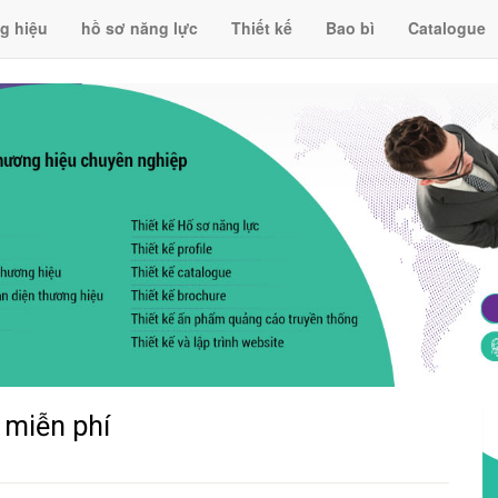
g hiệu
hồ sơ năng lực
Thiết kế
Bao bì
Catalogue
 miễn phí