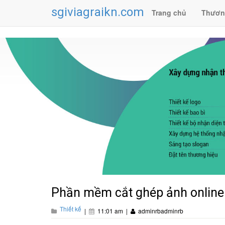
sgiviagraikn.com
Trang chủ
Thươn
Phần mềm cắt ghép ảnh online
Thiết kế
|
11:01 am
|
adminrbadminrb