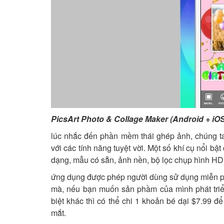
PicsArt Photo & Collage Maker (Android + iO
lúc nhắc đến phần mềm thái ghép ảnh, chúng ta
với các tính năng tuyệt vời. Một số khí cụ nổi bật
dạng, mẫu có sẵn, ảnh nền, bộ lọc chụp hình H
ứng dụng được phép người dùng sử dụng miễn ph
mà, nếu bạn muốn sản phầm của mình phát triể
biệt khác thì có thể chi 1 khoản bé dại $7.99 đ
mắt.