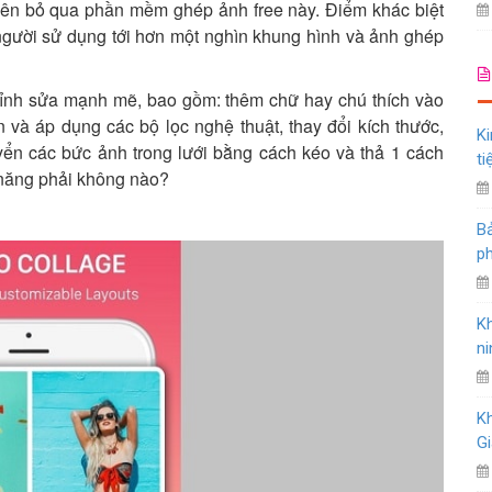
ên bỏ qua phần mềm ghép ảnh free này. Điểm khác biệt
người sử dụng tới hơn một nghìn khung hình và ảnh ghép
hỉnh sửa mạnh mẽ, bao gồm: thêm chữ hay chú thích vào
n và áp dụng các bộ lọc nghệ thuật, thay đổi kích thước,
Ki
yển các bức ảnh trong lưới bằng cách kéo và thả 1 cách
ti
n năng phải không nào?
Bả
ph
K
ni
K
Gi