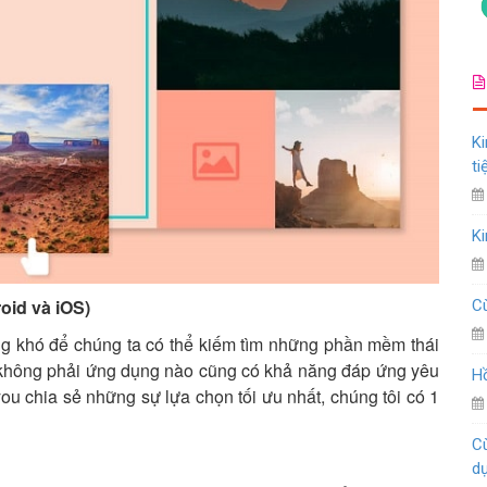
Ki
ti
Ki
oid và iOS)
Cù
hông khó để chúng ta có thể kiếm tìm những phần mềm thái
 không phải ứng dụng nào cũng có khả năng đáp ứng yêu
Hồ
u chia sẻ những sự lựa chọn tối ưu nhất, chúng tôi có 1
Cù
d