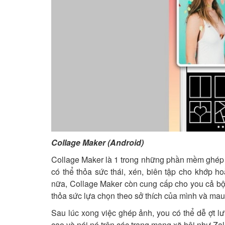
Collage Maker (Android)
Collage Maker là 1 trong những phần mềm ghép
có thể thỏa sức thái, xén, biên tập cho khớp h
nữa, Collage Maker còn cung cấp cho you cả bộ 
thỏa sức lựa chọn theo sở thích của mình và ma
Sau lúc xong việc ghép ảnh, you có thể dễ ợt l
cao và nói nó trên các trang mạng xã hội như Za