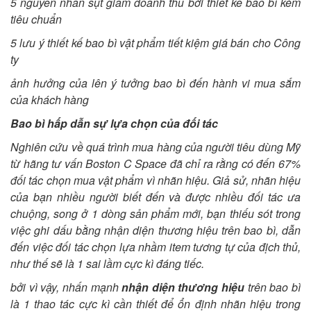
5 nguyên nhân sụt giảm doanh thu bởi thiết kế bao bì kém
tiêu chuẩn
5 lưu ý thiết kế bao bì vật phẩm tiết kiệm giá bán cho Công
ty
ảnh hưởng của lên ý tưởng bao bì đến hành vi mua sắm
của khách hàng
Bao bì hấp dẫn sự lựa chọn của đối tác
Nghiên cứu về quá trình mua hàng của người tiêu dùng Mỹ
từ hãng tư vấn Boston C Space đã chỉ ra rằng có đến 67%
đối tác chọn mua vật phẩm vì nhãn hiệu. Giả sử, nhãn hiệu
của bạn nhiều người biết đến và được nhiều đối tác ưa
chuộng, song ở 1 dòng sản phẩm mới, bạn thiếu sót trong
việc ghi dấu bằng nhận diện thương hiệu trên bao bì, dẫn
đến việc đối tác chọn lựa nhầm item tương tự của địch thủ,
như thế sẽ là 1 sai lầm cực kì đáng tiếc.
bởi vì vậy, nhấn mạnh
nhận diện thương hiệu
trên bao bì
là 1 thao tác cực kì cần thiết để ổn định nhãn hiệu trong