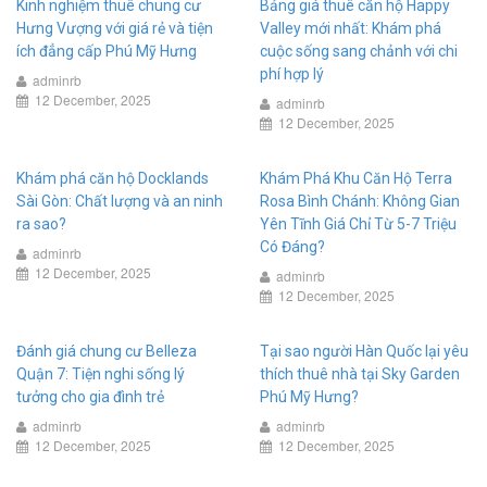
Kinh nghiệm thuê chung cư
Bảng giá thuê căn hộ Happy
Hưng Vượng với giá rẻ và tiện
Valley mới nhất: Khám phá
ích đẳng cấp Phú Mỹ Hưng
cuộc sống sang chảnh với chi
phí hợp lý
adminrb
12 December, 2025
adminrb
12 December, 2025
Khám phá căn hộ Docklands
Khám Phá Khu Căn Hộ Terra
Sài Gòn: Chất lượng và an ninh
Rosa Bình Chánh: Không Gian
ra sao?
Yên Tĩnh Giá Chỉ Từ 5-7 Triệu
Có Đáng?
adminrb
12 December, 2025
adminrb
12 December, 2025
Đánh giá chung cư Belleza
Tại sao người Hàn Quốc lại yêu
Quận 7: Tiện nghi sống lý
thích thuê nhà tại Sky Garden
tưởng cho gia đình trẻ
Phú Mỹ Hưng?
adminrb
adminrb
12 December, 2025
12 December, 2025