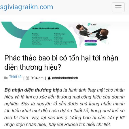
sgiviagraikn.com
Toggl
navig
Phác thảo bao bì có tổn hại tới nhận
diện thương hiệu?
Thiết kế
|
9:34 am
|
adminrbadminrb
Bộ nhận diện thương hiệu
là hình ảnh thay mặt cho nhãn
hiệu và là khí cụ xúc tiến thương mại công hiệu của doanh
nghiệp. Đây là nguyên tố cần được chú trọng nhấn mạnh
lúc triển khai mọi điều các dự án thiết kế, trong như thế có
bao bì item. Vậy, tại sao lên ý tưởng bao bì cần lưu ý tới
nhận diện nhãn hiệu, hãy với Rubee tìm hiểu chi tiết.