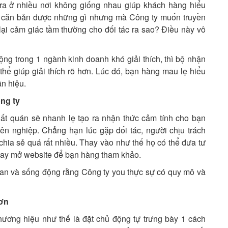
ra ở nhiều nơi không giống nhau giúp khách hàng hiểu
u căn bản được những gì nhưng mà Công ty muốn truyền
ại cảm giác tầm thường cho đối tác ra sao? Điều này vô
g trong 1 ngành kinh doanh khó giải thích, thì bộ nhận
hể giúp giải thích rõ hơn. Lúc đó, bạn hàng mau lẹ hiểu
ãn hiệu.
ng ty
t quán sẽ nhanh lẹ tạo ra nhận thức cảm tính cho bạn
n nghiệp. Chẳng hạn lúc gặp đối tác, người chịu trách
 chia sẻ quá rất nhiều. Thay vào như thế họ có thể đưa tư
 hay mở website để bạn hàng tham khảo.
an và sống động rằng Công ty you thực sự có quy mô và
hơn
hương hiệu như thế là đặt chủ động tự trưng bày 1 cách