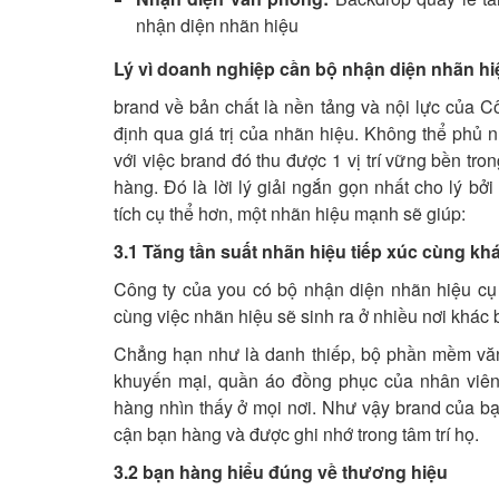
nhận diện nhãn hiệu
Lý vì doanh nghiệp cần bộ nhận diện nhãn hi
brand về bản chất là nền tảng và nội lực của C
định qua giá trị của nhãn hiệu. Không thể phủ
với việc brand đó thu được 1 vị trí vững bền tr
hàng. Đó là lời lý giải ngắn gọn nhất cho lý b
tích cụ thể hơn, một nhãn hiệu mạnh sẽ giúp:
3.1 Tăng tần suất nhãn hiệu tiếp xúc cùng k
Công ty của you có bộ nhận diện nhãn hiệu cụ
cùng việc nhãn hiệu sẽ sinh ra ở nhiều nơi khác b
Chẳng hạn như là danh thiếp, bộ phần mềm văn p
khuyến mại, quần áo đồng phục của nhân viên
hàng nhìn thấy ở mọi nơi. Như vậy brand của bạn
cận bạn hàng và được ghi nhớ trong tâm trí họ.
3.2 bạn hàng hiểu đúng về thương hiệu