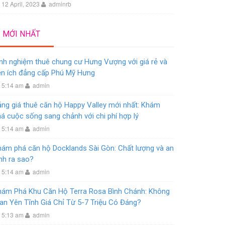
12 April, 2023
adminrb
MỚI NHẤT
nh nghiệm thuê chung cư Hưng Vượng với giá rẻ và
ện ích đẳng cấp Phú Mỹ Hưng
5:14 am
admin
ng giá thuê căn hộ Happy Valley mới nhất: Khám
á cuộc sống sang chảnh với chi phí hợp lý
5:14 am
admin
hám phá căn hộ Docklands Sài Gòn: Chất lượng và an
nh ra sao?
5:14 am
admin
hám Phá Khu Căn Hộ Terra Rosa Bình Chánh: Không
an Yên Tĩnh Giá Chỉ Từ 5-7 Triệu Có Đáng?
5:13 am
admin