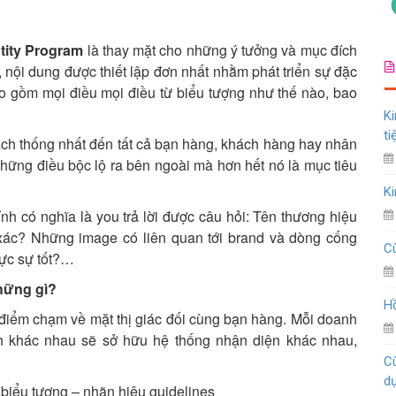
tity Program
là thay mặt cho những ý tưởng và mục đích
, nội dung được thiết lập đơn nhất nhằm phát triển sự đặc
ao gồm mọi điều mọi điều từ biểu tượng như thế nào, bao
Ki
ti
 cách thống nhất đến tất cả bạn hàng, khách hàng hay nhân
hững điều bộc lộ ra bên ngoài mà hơn hết nó là mục tiêu
Ki
nh có nghĩa là you trả lời được câu hỏi: Tên thương hiệu
ác? Những image có liên quan tới brand và dòng cống
Cù
hực sự tốt?…
hững gì?
Hồ
 điểm chạm về mặt thị giác đối cùng bạn hàng. Mỗi doanh
nh khác nhau sẽ sở hữu hệ thống nhận diện khác nhau,
Cù
d
biểu tượng – nhãn hiệu guidelines