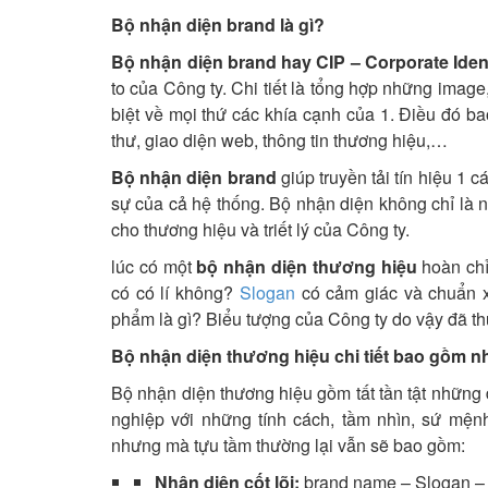
Bộ nhận diện brand là gì?
Bộ nhận diện brand hay CIP – Corporate Iden
to của Công ty. Chi tiết là tổng hợp những image
biệt về mọi thứ các khía cạnh của 1. Điều đó b
thư, giao diện web, thông tin thương hiệu,…
Bộ nhận diện brand
giúp truyền tải tín hiệu 1
sự của cả hệ thống. Bộ nhận diện không chỉ là n
cho thương hiệu và triết lý của Công ty.
lúc có một
bộ nhận diện thương hiệu
hoàn chỉ
có có lí không?
Slogan
có cảm giác và chuẩn x
phẩm là gì? Biểu tượng của Công ty do vậy đã t
Bộ nhận diện thương hiệu chi tiết bao gồm n
Bộ nhận diện thương hiệu gồm tất tần tật những
nghiệp với những tính cách, tầm nhìn, sứ mệ
nhưng mà tựu tầm thường lại vẫn sẽ bao gồm:
Nhận diện cốt lõi:
brand name – Slogan – 