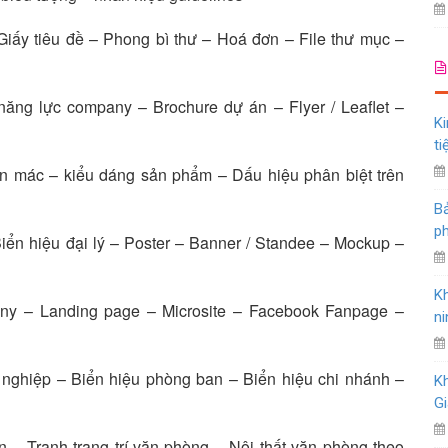
Giấy tiêu đề – Phong bì thư – Hoá đơn – File thư mục –
ăng lực company – Brochure dự án – Flyer / Leaflet –
Ki
ti
n mác – kiểu dáng sản phẩm – Dấu hiệu phân biệt trên
Bả
ph
Biển hiệu đại lý – Poster – Banner / Standee – Mockup –
K
y – Landing page – Microsite – Facebook Fanpage –
ni
nghiệp – Biển hiệu phòng ban – Biển hiệu chi nhánh –
K
Gi
 – Tranh trang trí văn phòng – Nội thất văn phòng theo