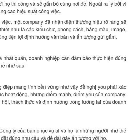
 họ thi công và sẽ gắn bó cùng nơi đó. Ngoài ra lý bởi vì
ng cao hiệu suất công việc.
g việc, một company đã nhận diện thương hiệu rõ ràng sẽ
thiết như là các kiểu chữ, phong cách, bảng màu, image,
ng tiện lợi định hướng văn bản và ấn tượng gửi gắm.
à nhất quán, doanh nghiệp cần đảm bảo thực hiện đúng
thể như sau:
ng điệp mang tính bền vững như vậy đề nghị you phải xác
 vực hoạt động, những điểm mạnh, điểm yếu của company.
ơ hội, thách thức và định hướng trong tương lai của doanh
 Công ty của bạn phục vụ ai và họ là những người như thế
 đặt đúng nhu cầu và dễ dãi gây ấn tượng với họ.