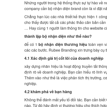
Những người trong hệ thống thực sự tự hào về nơi
company cần bộ nhận diện brand còn là vì đặt nâ
Chẳng hạn lúc các nhà thiết kế thực hiện 1 côn
cho thấy được tất cả các phác thảo căn bản cần 
… Hay cùng 1 người làm thông tin cho website cũ
thành lập bộ nhận diện như thế nào?
để có 1
bộ nhận diện thương hiệu
toàn vẹn v
các các bước. Rubee Branding xin trưng bày cụ 
4.1 Xác định giá trị cốt lõi của doanh nghiệp
xây dựng nhãn hiệu là hoạt động truyền tải thô
định rõ về doanh nghiệp. Bạn cần hiểu rõ lĩnh
Thêm vào như thế là việc phân tích thị trường, c
nghiệp.
4.2 khám phá về bạn hàng
Không thể đánh mất yếu tố đối tác. Bạn cần biết
nào. Từ đó hãy định vị thương hiệu cho thích hợp