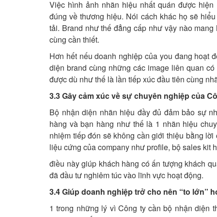
Việc hình ảnh nhãn hiệu nhất quán được hiện 
đúng về thương hiệu. Nói cách khác họ sẽ hiể
tải. Brand như thế đẳng cấp như vậy nào mang l
cùng cần thiết.
Hơn hết nếu doanh nghiệp của you đang hoạt độn
diện brand cùng những các image liên quan có t
được dù như thế là lần tiếp xúc đầu tiên cùng nh
3.3 Gây cảm xúc về sự chuyên nghiệp của Cô
Bộ nhận diện nhãn hiệu đầy đủ đảm bảo sự nhấ
hàng và bạn hàng như thế là 1 nhãn hiệu chuyê
nhiệm tiếp đón sẽ không cần giới thiệu bằng lời
liệu cứng của company như profile, bộ sales kit
điều này giúp khách hàng có ấn tượng khách qu
đã đầu tư nghiêm túc vào lĩnh vực hoạt động.
3.4 Giúp doanh nghiệp trở cho nên “to lớn” 
1 trong những lý vì Công ty cần bộ nhận diện t