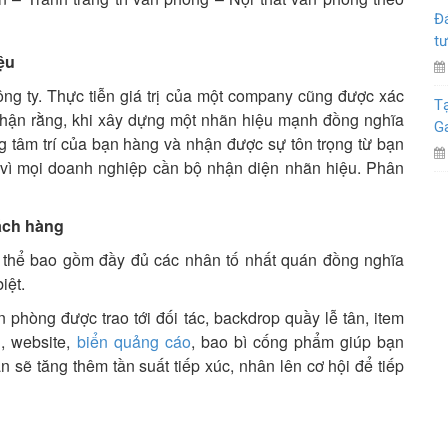
Đá
tư
ệu
ông ty. Thực tiễn giá trị của một company cũng được xác
Tạ
 nhận rằng, khi xây dựng một nhãn hiệu mạnh đồng nghĩa
G
ong tâm trí của bạn hàng và nhận được sự tôn trọng từ bạn
ởi vì mọi doanh nghiệp cần bộ nhận diện nhãn hiệu. Phân
hách hàng
 thể bao gồm đầy đủ các nhân tố nhất quán đồng nghĩa
iệt.
hòng được trao tới đối tác, backdrop quầy lễ tân, item
, website,
biển quảng cáo
, bao bì cống phẩm giúp bạn
 sẽ tăng thêm tần suất tiếp xúc, nhân lên cơ hội để tiếp