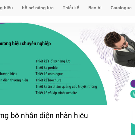
g hiệu
hồ sơ năng lực
Thiết kế
Bao bì
Catalogue
ựng bộ nhận diện nhãn hiệu