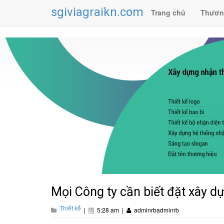
sgiviagraikn.com
Trang chủ
Thươn
Mọi Công ty cần biết đặt xây d
Thiết kế
|
5:28 am
|
adminrbadminrb