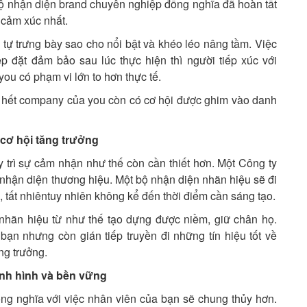
bộ nhận diện brand chuyên nghiệp đồng nghĩa đã hoàn tất
 cảm xúc nhất.
tự trưng bày sao cho nổi bật và khéo léo nâng tầm. Việc
 đặt đảm bảo sau lúc thực hiện thì người tiếp xúc với
ou có phạm vi lớn to hơn thực tế.
 hết company của you còn có cơ hội được ghim vào danh
 cơ hội tăng trưởng
y trì sự cảm nhận như thế còn cần thiết hơn. Một Công ty
nhận diện thương hiệu. Một bộ nhận diện nhãn hiệu sẽ đi
ển, tất nhiêntuy nhiên không kể đến thời điểm cần sáng tạo.
nhãn hiệu từ như thế tạo dựng được niềm, giữ chân họ.
n nhưng còn gián tiếp truyền đi những tín hiệu tốt về
ng trưởng.
ịnh hình và bền vững
ng nghĩa với việc nhân viên của bạn sẽ chung thủy hơn.