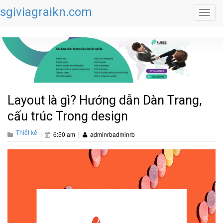
sgiviagraikn.com
Toggl
navig
Layout là gì? Hướng dẫn Dàn Trang,
cấu trúc Trong design
Thiết kế
|
6:50 am
|
adminrbadminrb