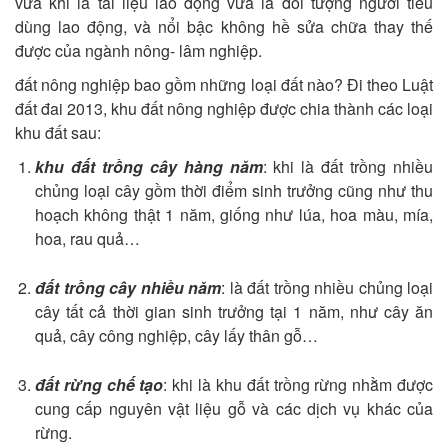
vừa khi là tài liệu lao động vừa là đối tượng người tiêu
dùng lao động, và nổi bậc không hề sửa chữa thay thế
được của ngành nông- lâm nghiệp.
đất nông nghiệp bao gồm những loại đất nào? Đi theo Luật
đất đai 2013, khu đất nông nghiệp được chia thành các loại
khu đất sau:
khu đất trồng cây hàng năm
: khi là đất trồng nhiều
chủng loại cây gồm thời điểm sinh trưởng cũng như thu
hoạch không thật 1 năm, giống như lúa, hoa màu, mía,
hoa, rau quả…
đất trồng cây nhiều năm
: là đất trồng nhiều chủng loại
cây tất cả thời gian sinh trưởng tại 1 năm, như cây ăn
quả, cây công nghiệp, cây lấy thân gỗ…
đất rừng chế tạo
: khi là khu đất trồng rừng nhằm được
cung cấp nguyên vật liệu gỗ và các dịch vụ khác của
rừng.