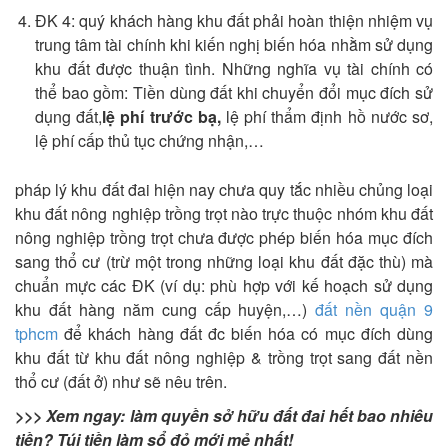
ĐK 4: quý khách hàng khu đất phải hoàn thiện nhiệm vụ
trung tâm tài chính khi kiến nghị biến hóa nhằm sử dụng
khu đất được thuận tình. Những nghĩa vụ tài chính có
thể bao gồm: Tiền dùng đất khi chuyển đổi mục đích sử
dụng đất,
lệ phí trước bạ,
lệ phí thẩm định hồ nước sơ,
lệ phí cấp thủ tục chứng nhận,…
pháp lý khu đất đai hiện nay chưa quy tắc nhiều chủng loại
khu đất nông nghiệp trồng trọt nào trực thuộc nhóm khu đất
nông nghiệp trồng trọt chưa được phép biến hóa mục đích
sang thổ cư (trừ một trong những loại khu đất đặc thù) mà
chuẩn mực các ĐK (ví dụ: phù hợp với kế hoạch sử dụng
khu đất hàng năm cung cấp huyện,…)
đất nền quận 9
tphcm
để khách hàng đất đc biến hóa có mục đích dùng
khu đất từ khu đất nông nghiệp & trồng trọt sang đất nền
thổ cư (đất ở) như sẽ nêu trên.
>>> Xem ngay: làm quyền sở hữu đất đai hết bao nhiêu
tiền? Túi tiền làm sổ đỏ mới mẻ nhất!