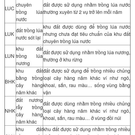
chuyên
đất được sử dụng nhằm trồng lúa nước
LUC
trồng lúa
thường xuyên từ 2 vụ trở lên mỗi năm
nước
khu đất được dùng để trồng lúa nước
đất trồng lúa
LUK
nhưng chưa đạt tiêu chuẩn của khu đất
nước sót lại
chuyên trồng lúa nước
khu đất
đất được sử dụng nhằm trồng lúa nương,
LUN
trồng lúa
thường ở khu rừng
nương
khu đất
đất được sử dụng để trồng nhiều chủng
bằng trồng
loại cây hàng năm khác ví như ngô,
BHK
cây hàng
khoai, sắn, rau màu… sống vùng bằng
năm khác
vận
đất nương
đất được dùng nhằm trồng nhiều chủng
rẫy trồng
NHK
loại cây hàng năm khác ví như ngô,
cây hàng
khoai, sắn, rau màu… ở vùng đồi núi
năm khác
khu đất
khu đất được sử dụng nhằm trồng nhiều