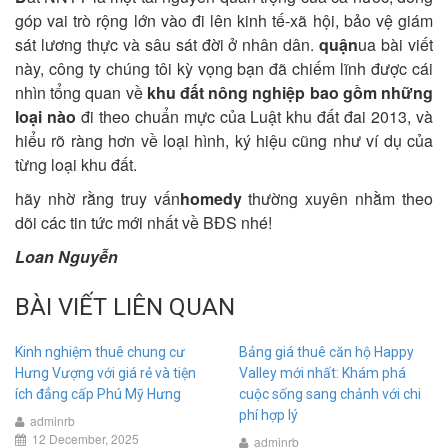
góp vai trò rộng lớn vào đi lên kinh tế-xã hội, bảo vệ giám
sát lương thực và sâu sát đời ở nhân dân.
quận
ua bài viết
này, công ty chúng tôi kỳ vọng bạn đã chiếm lĩnh được cái
nhìn tổng quan về
khu đất nông nghiệp bao gồm những
loại nào
đi theo chuẩn mực của Luật khu đất đai 2013, và
hiểu rõ ràng hơn về loại hình, ký hiệu cũng như ví dụ của
từng loại khu đất.
hãy nhờ rằng truy vấn
homedy
thường xuyên nhằm theo
dõi các tin tức mới nhất về BĐS nhé!
Loan Nguyễn
BÀI VIẾT LIÊN QUAN
Kinh nghiệm thuê chung cư
Bảng giá thuê căn hộ Happy
Hưng Vượng với giá rẻ và tiện
Valley mới nhất: Khám phá
ích đẳng cấp Phú Mỹ Hưng
cuộc sống sang chảnh với chi
phí hợp lý
adminrb
12 December, 2025
adminrb