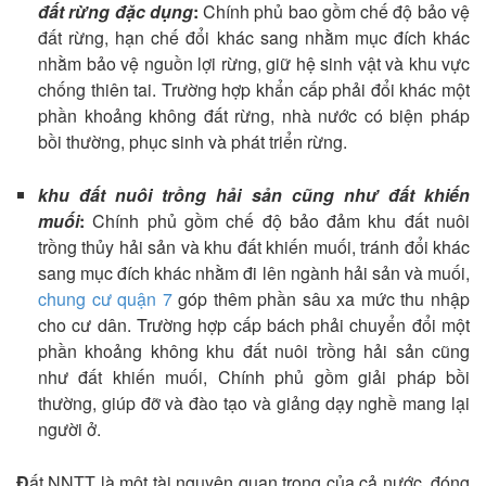
đất rừng đặc dụng
:
Chính phủ bao gồm chế độ bảo vệ
đất rừng, hạn chế đổi khác sang nhằm mục đích khác
nhằm bảo vệ nguồn lợi rừng, giữ hệ sinh vật và khu vực
chống thiên tai. Trường hợp khẩn cấp phải đổi khác một
phần khoảng không đất rừng, nhà nước có biện pháp
bồi thường, phục sinh và phát triển rừng.
khu đất nuôi trồng hải sản cũng như đất khiến
muối
:
Chính phủ gồm chế độ bảo đảm khu đất nuôi
trồng thủy hải sản và khu đất khiến muối, tránh đổi khác
sang mục đích khác nhằm đi lên ngành hải sản và muối,
chung cư quận 7
góp thêm phần sâu xa mức thu nhập
cho cư dân. Trường hợp cấp bách phải chuyển đổi một
phần khoảng không khu đất nuôi trồng hải sản cũng
như đất khiến muối, Chính phủ gồm giải pháp bồi
thường, giúp đỡ và đào tạo và giảng dạy nghề mang lại
người ở.
Đ
ất NNTT là một tài nguyên quan trọng của cả nước, đóng