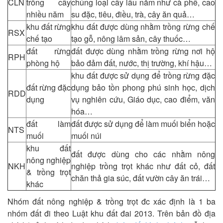
CLN
trồng cây
chủng loại cây lâu năm như cà phê, cao
nhiều năm
su đặc, tiêu, điều, trà, cây ăn quả…
khu đất rừng
khu đất được dùng nhằm trồng rừng chế
RSX
chế tạo
tạo gỗ, nông lâm sản, cây thuốc…
đất rừng
đất được dùng nhằm trồng rừng nơi hộ
RPH
phòng hộ
bảo đảm đất, nước, thị trường, khí hậu…
khu đất được sử dụng để trồng rừng đặc
đất rừng đặc
dụng bảo tồn phong phú sinh học, dịch
RDD
dụng
vụ nghiên cứu, Giáo dục, cao điểm, văn
hóa…
đất làm
đất được sử dụng để làm muối biển hoặc
NTS
muối
muối núi
khu đất
đất được dùng cho các nhằm nông
nông nghiệp
NKH
nghiệp trồng trọt khác như đất cỏ, đất
& trồng trọt
chăn thả gia súc, đất vườn cây ăn trái…
khác
Nhóm đất nông nghiệp & trồng trọt đc xác định là 1 ba
nhóm đất đi theo Luật khu đất đai 2013. Trên bản đồ địa