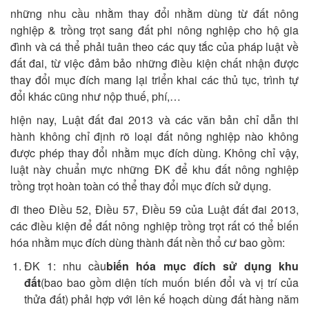
những nhu cầu nhằm thay đổi nhằm dùng từ đất nông
nghiệp & trồng trọt sang đất phi nông nghiệp cho hộ gia
đình và cá thể phải tuân theo các quy tắc của pháp luật về
đất đai, từ việc đảm bảo những điều kiện chất nhận được
thay đổi mục đích mang lại triển khai các thủ tục, trình tự
đổi khác cũng như nộp thuế, phí,…
hiện nay, Luật đất đai 2013 và các văn bản chỉ dẫn thi
hành không chỉ định rõ loại đất nông nghiệp nào không
được phép thay đổi nhằm mục đích dùng. Không chỉ vậy,
luật này chuẩn mực những ĐK để khu đất nông nghiệp
trồng trọt hoàn toàn có thể thay đổi mục đích sử dụng.
đi theo Điều 52, Điều 57, Điều 59 của Luật đất đai 2013,
các điều kiện để đất nông nghiệp trồng trọt rất có thể biến
hóa nhằm mục đích dùng thành đất nền thổ cư bao gồm:
ĐK 1: nhu cầu
biến hóa mục đích sử dụng khu
đất
(bao bao gồm diện tích muốn biến đổi và vị trí của
thửa đất) phải hợp với lên kế hoạch dùng đất hàng năm