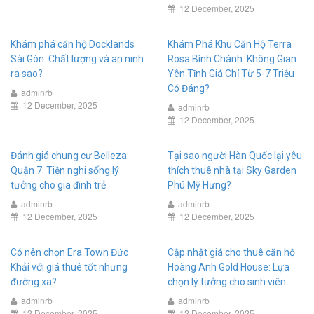
12 December, 2025
Khám phá căn hộ Docklands
Khám Phá Khu Căn Hộ Terra
Sài Gòn: Chất lượng và an ninh
Rosa Bình Chánh: Không Gian
ra sao?
Yên Tĩnh Giá Chỉ Từ 5-7 Triệu
Có Đáng?
adminrb
12 December, 2025
adminrb
12 December, 2025
Đánh giá chung cư Belleza
Tại sao người Hàn Quốc lại yêu
Quận 7: Tiện nghi sống lý
thích thuê nhà tại Sky Garden
tưởng cho gia đình trẻ
Phú Mỹ Hưng?
adminrb
adminrb
12 December, 2025
12 December, 2025
Có nên chọn Era Town Đức
Cập nhật giá cho thuê căn hộ
Khải với giá thuê tốt nhưng
Hoàng Anh Gold House: Lựa
đường xa?
chọn lý tưởng cho sinh viên
adminrb
adminrb
12 December, 2025
12 December, 2025