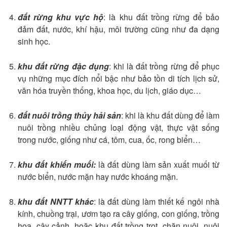
đất rừng khu vực hộ
: là khu đất trồng rừng để bảo
đảm đất, nước, khí hậu, môi trường cũng như đa dạng
sinh học.
khu đất rừng đặc dụng
: khi là đất trồng rừng để phục
vụ những mục đích nổi bậc như bảo tồn di tích lịch sử,
văn hóa truyền thống, khoa học, du lịch, giáo dục…
đất nuôi trồng thủy hải sản
: khi là khu đất dùng để làm
nuôi trồng nhiều chủng loại động vật, thực vật sống
trong nước, giống như cá, tôm, cua, ốc, rong biển…
khu đất khiến muối:
là đất dùng làm sản xuất muối từ
nước biển, nước mặn hay nước khoáng mặn.
khu đất NNTT khác
: là đất dùng làm thiết kế ngôi nhà
kính, chuồng trại, ươm tạo ra cây giống, con giống, trồng
hoa, cây cảnh, hoặc khu đất trồng trọt, chăn nuôi, nuôi