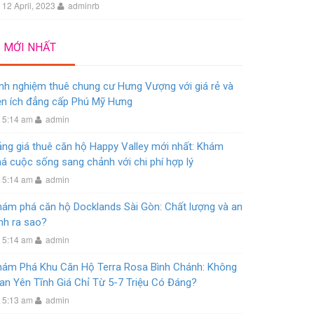
12 April, 2023
adminrb
MỚI NHẤT
nh nghiệm thuê chung cư Hưng Vượng với giá rẻ và
ện ích đẳng cấp Phú Mỹ Hưng
5:14 am
admin
ng giá thuê căn hộ Happy Valley mới nhất: Khám
á cuộc sống sang chảnh với chi phí hợp lý
5:14 am
admin
hám phá căn hộ Docklands Sài Gòn: Chất lượng và an
nh ra sao?
5:14 am
admin
hám Phá Khu Căn Hộ Terra Rosa Bình Chánh: Không
an Yên Tĩnh Giá Chỉ Từ 5-7 Triệu Có Đáng?
5:13 am
admin