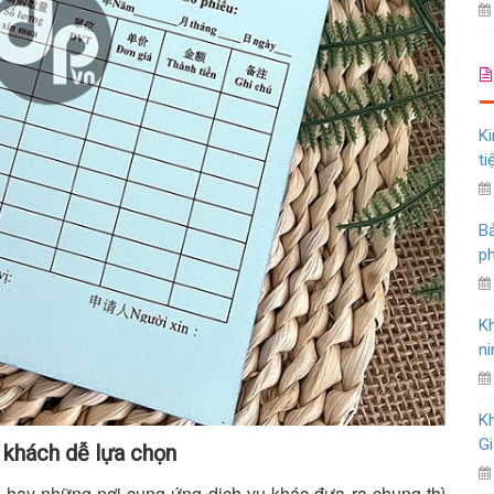
Ki
ti
Bả
ph
K
ni
K
Gi
ý khách dễ lựa chọn
ng hay những nơi cung ứng dịch vụ khác đưa ra chung thì