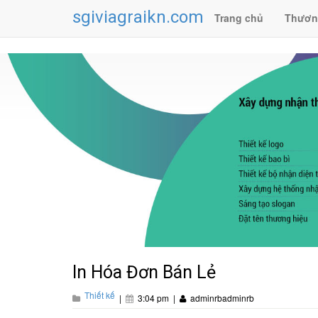
sgiviagraikn.com
Trang chủ
Thươn
In Hóa Đơn Bán Lẻ
Thiết kế
|
3:04 pm
|
adminrbadminrb