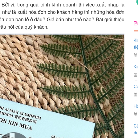
Bởi vì, trong quá trình kinh doanh thì việc xuất nhập là
g như là xuất hóa đơn cho khách hàng thì những hóa đơn
hóa đơn bán lẻ ở đâu? Giá bán như thế nào? Bài giới thiệu
câu hỏi của quý khách.
Ki
ti
Ki
Cù
Hồ
Cù
d