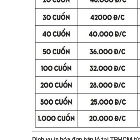
Dịch vụ in hóa đơn bán lẻ tại TPHCM từ