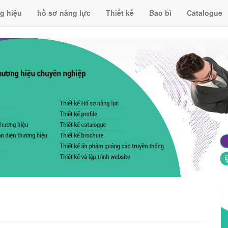
g hiệu
hồ sơ năng lực
Thiết kế
Bao bì
Catalogue