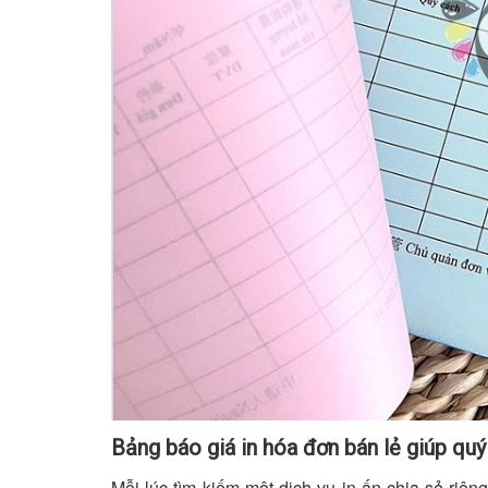
Bảng báo giá in hóa đơn bán lẻ giúp qu
Mỗi lúc tìm kiếm một dịch vụ in ấn chia sẻ riê