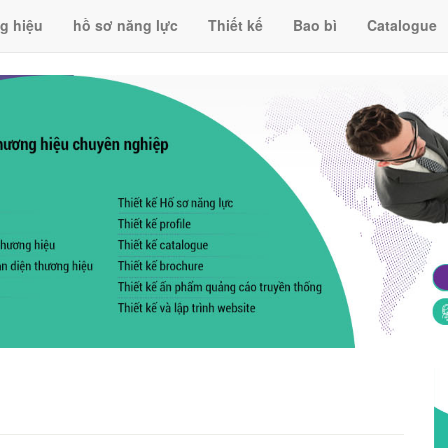
g hiệu
hồ sơ năng lực
Thiết kế
Bao bì
Catalogue