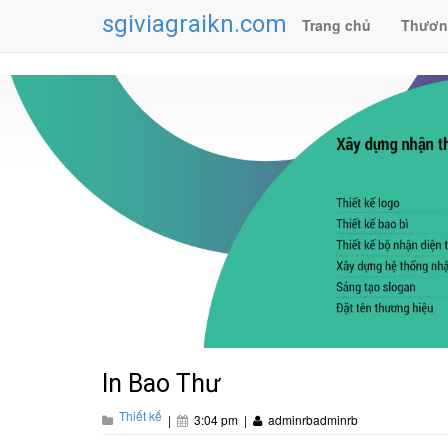
sgiviagraikn.com
Trang chủ
Thươn
In Bao Thư
Thiết kế
|
3:04 pm
|
adminrbadminrb