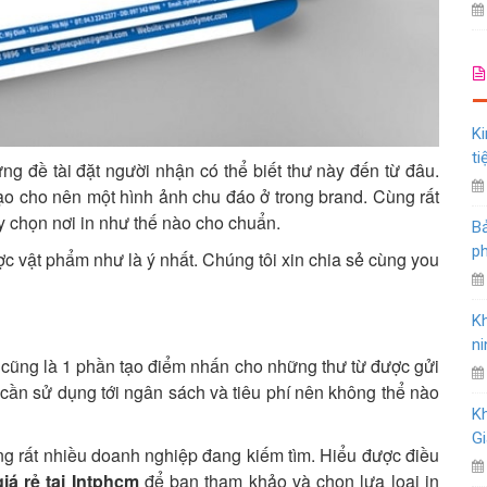
Ki
ti
g đề tài đặt người nhận có thể biết thư này đến từ đâu.
ạo cho nên một hình ảnh chu đáo ở trong brand. Cùng rất
y chọn nơi in như thế nào cho chuẩn.
Bả
ph
ợc vật phẩm như là ý nhất. Chúng tôi xin chia sẻ cùng you
K
ni
 cũng là 1 phần tạo điểm nhấn cho những thư từ được gửi
 cần sử dụng tới ngân sách và tiêu phí nên không thể nào
K
Gi
hưng rất nhiều doanh nghiệp đang kiếm tìm. Hiểu được điều
iá rẻ tại Intphcm
để bạn tham khảo và chọn lựa loại in