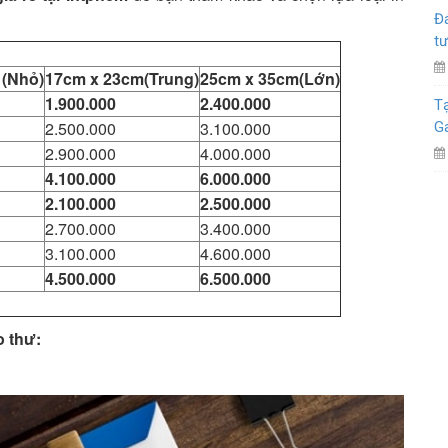
Đá
tư
 (Nhỏ)
17cm x 23cm(Trung)
25cm x 35cm(Lớn)
1.900.000
2.400.000
Tạ
2.500.000
3.100.000
G
2.900.000
4.000.000
4.100.000
6.000.000
2.100.000
2.500.000
2.700.000
3.400.000
3.100.000
4.600.000
4.500.000
6.500.000
o thư: