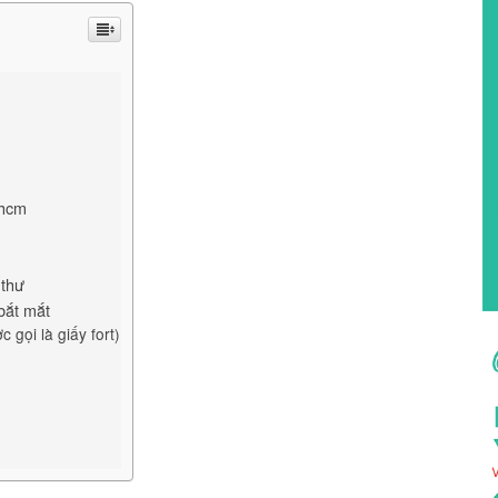
phcm
 thư
bắt mắt
 gọi là giấy fort)