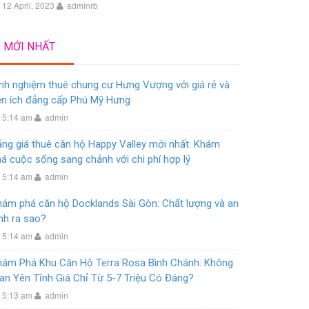
12 April, 2023
adminrb
MỚI NHẤT
nh nghiệm thuê chung cư Hưng Vượng với giá rẻ và
ện ích đẳng cấp Phú Mỹ Hưng
5:14 am
admin
ng giá thuê căn hộ Happy Valley mới nhất: Khám
á cuộc sống sang chảnh với chi phí hợp lý
5:14 am
admin
hám phá căn hộ Docklands Sài Gòn: Chất lượng và an
nh ra sao?
5:14 am
admin
hám Phá Khu Căn Hộ Terra Rosa Bình Chánh: Không
an Yên Tĩnh Giá Chỉ Từ 5-7 Triệu Có Đáng?
5:13 am
admin