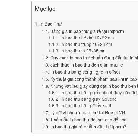
Mục lục
In Bao Thư
Bảng giá in bao thư giá rẻ tại Intphcm
In bao thư bé dại 12×22 cm
In bao thư trung 16×23 cm
In bao thư to 25×35 cm
Quy cách in bao thư chuẩn đúng đắn tại Int
cách thức in bao thư đơn giản mau lẹ
In bao thư bằng công nghệ in offset
Kỹ thuật gia công thành phẩm sau khi in bao
Những vật liệu giấy dùng đặt in bao thư bền 
In bao thư bằng giấy offset (hay còn được
In bao thư bằng giấy Couche
In bao thư bằng Giấy kraft
Lý bởi vì chọn in bao thư tại Brasol VN
1 số mẫu in bao thư đã làm cho đối tác
In bao thư giá rẻ nhất ở đâu tại tphcm?