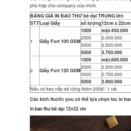
phù hợp cho company của mình.
BẢNG GIÁ IN BAO THƯ bé dại TRUNG lớn
STT
Loại Giấy
số lượng
12cm x 22cm
1000
một.450.000
2000
2.000.000
1
Giấy Fort 100 GSM
3000
2.500.000
5000
3.700.000
1000
một.600.000
2000
2.200.000
2
Giấy Fort 120 GSM
3000
2.700.000
5000
3.900.000
Nếu có keo nắp sẽ cộng thêm 200đ / 1 cái
Các kích thước you có thể lựa chọn lúc in ba
In bao thư bé dại 12×22 cm