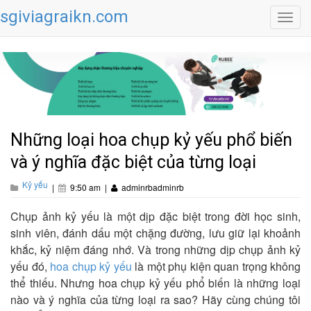
sgiviagraikn.com
Toggl
navig
Những loại hoa chụp kỷ yếu phổ biến
và ý nghĩa đặc biệt của từng loại
Kỷ yếu
|
9:50 am
|
adminrbadminrb
Chụp ảnh kỷ yếu là một dịp đặc biệt trong đời học sinh,
sinh viên, đánh dấu một chặng đường, lưu giữ lại khoảnh
khắc, kỷ niệm đáng nhớ. Và trong những dịp chụp ảnh kỷ
yếu đó,
hoa chụp kỷ yếu
là một phụ kiện quan trọng không
thể thiếu. Nhưng hoa chụp kỷ yếu phổ biến là những loại
nào và ý nghĩa của từng loại ra sao? Hãy cùng chúng tôi