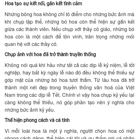
Hoa tạo sự kết nối, gắn kết tình cảm
Những bông hoa không chỉ tô điểm cho những bức ảnh mà
khi chụp tập thể, những bó hoa còn thể hiện sự gắn kết
giữa các thành viên. Nếu chụp với thầy cô giáo, những bó
hoa còn là một cách để tôn vinh, trân trọng những mối
quan hệ với các thầy cô.
Chụp ảnh với hoa đã trở thành truyền thống
Không nói quá khi hầu như tất cả các dịp lễ kỷ niệm, lễ tốt
nghiệp, hay bất kỳ ngày lễ nào đó đều không thể thiếu sự
góp mặt của những bó hoa tươi thắm. Từ lâu hoa đã trở
thành một nét đẹp trong truyền thống văn hoá của Việt
Nam trong các dịp lễ Tết. Chính vì vậy hoa chụp kỷ yếu lại
càng không thể thiếu, nó góp phần tạo nên ý nghĩa cho
những bức ảnh kỷ yếu.
Thể hiện phong cách và cá tính
Vì mỗi loài hoa là một ý nghĩa, người chọn hoa có một
phong cách riêng, thể hiện cái tôi và gu thẩm mỹ cá nhân