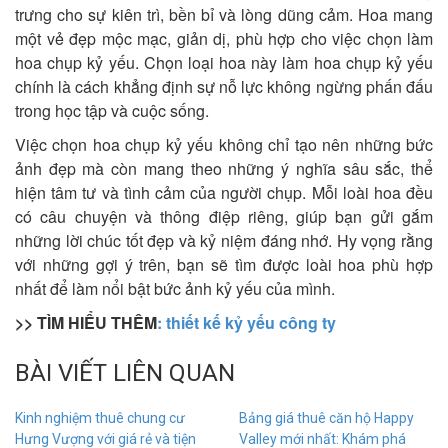
trưng cho sự kiên trì, bền bỉ và lòng dũng cảm. Hoa mang
một vẻ đẹp mộc mạc, giản dị, phù hợp cho việc chọn làm
hoa chụp kỷ yếu. Chọn loại hoa này làm hoa chụp kỷ yếu
chính là cách khẳng định sự nỗ lực không ngừng phấn đấu
trong học tập và cuộc sống.
Việc chọn hoa chụp kỷ yếu không chỉ tạo nên những bức
ảnh đẹp mà còn mang theo những ý nghĩa sâu sắc, thể
hiện tâm tư và tình cảm của người chụp. Mỗi loài hoa đều
có câu chuyện và thông điệp riêng, giúp bạn gửi gắm
những lời chúc tốt đẹp và kỷ niệm đáng nhớ. Hy vọng rằng
với những gợi ý trên, bạn sẽ tìm được loài hoa phù hợp
nhất để làm nổi bật bức ảnh kỷ yếu của mình.
>> TÌM HIỂU THÊM
: thiết kế kỷ yếu công ty
BÀI VIẾT LIÊN QUAN
Kinh nghiệm thuê chung cư
Bảng giá thuê căn hộ Happy
Hưng Vượng với giá rẻ và tiện
Valley mới nhất: Khám phá