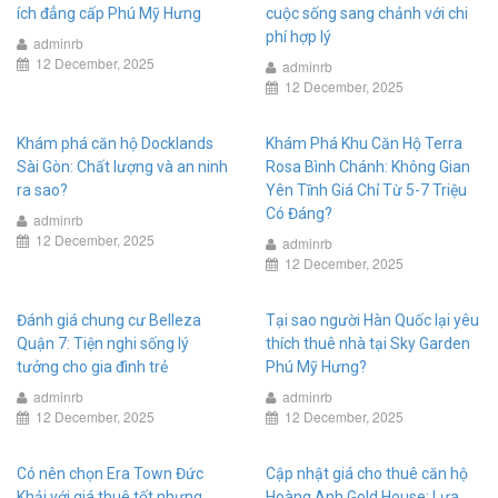
ích đẳng cấp Phú Mỹ Hưng
cuộc sống sang chảnh với chi
phí hợp lý
adminrb
12 December, 2025
adminrb
12 December, 2025
Khám phá căn hộ Docklands
Khám Phá Khu Căn Hộ Terra
Sài Gòn: Chất lượng và an ninh
Rosa Bình Chánh: Không Gian
ra sao?
Yên Tĩnh Giá Chỉ Từ 5-7 Triệu
Có Đáng?
adminrb
12 December, 2025
adminrb
12 December, 2025
Đánh giá chung cư Belleza
Tại sao người Hàn Quốc lại yêu
Quận 7: Tiện nghi sống lý
thích thuê nhà tại Sky Garden
tưởng cho gia đình trẻ
Phú Mỹ Hưng?
adminrb
adminrb
12 December, 2025
12 December, 2025
Có nên chọn Era Town Đức
Cập nhật giá cho thuê căn hộ
Khải với giá thuê tốt nhưng
Hoàng Anh Gold House: Lựa