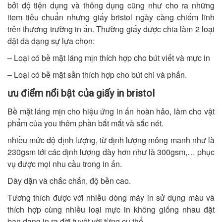
bởi độ tiện dụng và thông dụng cũng như cho ra những
item tiêu chuẩn nhưng giấy bristol ngày càng chiếm lĩnh
trên thương trường in ấn. Thường giấy được chia làm 2 loại
đặt đa dạng sự lựa chọn:
– Loại có bề mặt láng mịn thích hợp cho bút viết và mực in
– Loại có bề mặt sần thích hợp cho bút chì và phấn.
ưu điểm nổi bật của giấy in bristol
Bề mặt láng mịn cho hiệu ứng in ấn hoàn hảo, làm cho vật
phẩm của you thêm phần bắt mắt và sắc nét.
nhiều mức độ định lượng, từ định lượng mỏng manh như là
230gsm tới các định lượng dày hơn như là 300gsm,… phục
vụ được mọi nhu cầu trong in ấn.
Dày dặn và chắc chắn, độ bền cao.
Tương thích được với nhiều dòng máy in sử dụng màu và
thích hợp cùng nhiều loại mực in không giống nhau đặt
bạn dạng in ra đời tuyệt vời từng cụ thể.