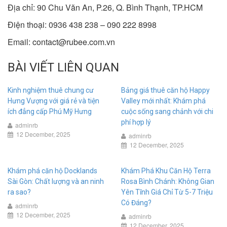
Địa chỉ: 90 Chu Văn An, P.26, Q. Bình Thạnh, TP.HCM
Điện thoại: 0936 438 238 – 090 222 8998
Email:
contact@rubee.com.vn
BÀI VIẾT LIÊN QUAN
Kinh nghiệm thuê chung cư
Bảng giá thuê căn hộ Happy
Hưng Vượng với giá rẻ và tiện
Valley mới nhất: Khám phá
ích đẳng cấp Phú Mỹ Hưng
cuộc sống sang chảnh với chi
phí hợp lý
adminrb
12 December, 2025
adminrb
12 December, 2025
Khám phá căn hộ Docklands
Khám Phá Khu Căn Hộ Terra
Sài Gòn: Chất lượng và an ninh
Rosa Bình Chánh: Không Gian
ra sao?
Yên Tĩnh Giá Chỉ Từ 5-7 Triệu
Có Đáng?
adminrb
12 December, 2025
adminrb
12 December, 2025