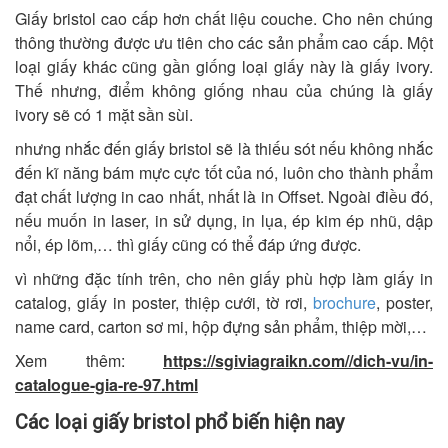
Giấy bristol cao cấp hơn chất liệu couche. Cho nên chúng
thông thường được ưu tiên cho các sản phẩm cao cấp. Một
loại giấy khác cũng gần giống loại giấy này là giấy ivory.
Thế nhưng, điểm không giống nhau của chúng là giấy
ivory sẽ có 1 mặt sần sùi.
nhưng nhắc đến giấy bristol sẽ là thiếu sót nếu không nhắc
đến kĩ năng bám mực cực tốt của nó, luôn cho thành phẩm
đạt chất lượng in cao nhất, nhất là in Offset. Ngoài điều đó,
nếu muốn in laser, in sử dụng, in lụa, ép kim ép nhũ, dập
nổi, ép lõm,… thì giấy cũng có thể đáp ứng được.
vì những đặc tính trên, cho nên giấy phù hợp làm giấy in
catalog, giấy in poster, thiệp cưới, tờ rơi,
brochure
, poster,
name card, carton sơ mi, hộp đựng sản phẩm, thiệp mời,…
Xem thêm:
https://sgiviagraikn.com//dich-vu/in-
catalogue-gia-re-97.html
Các loại giấy bristol phổ biến hiện nay