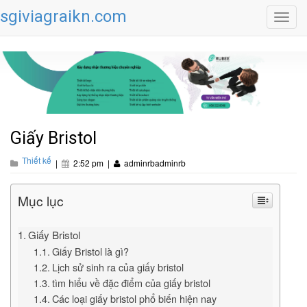
sgiviagraikn.com
Toggl
navig
Giấy Bristol
Thiết kế
|
2:52 pm
|
adminrbadminrb
Mục lục
Giấy Bristol
Giấy Bristol là gì?
Lịch sử sinh ra của giấy bristol
tìm hiểu về đặc điểm của giấy bristol
Các loại giấy bristol phổ biến hiện nay