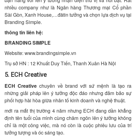
bạn hàng với lên ý tưởng nhận diện thú vị và nổi bật. Rất
nhiều company như là Ngân hàng Thương mại Cổ phần
Sài Gòn, Xanh House,…đãtin tưởng và chọn lựa dịch vụ tại
Branding Simple.
thông tin liên hệ:
BRANDING SIMPLE
Website: www.brandingsimple.vn
Trụ sở HN : 12 Khuất Duy Tiến, Thanh Xuân Hà Nội
5. ECH Creative
ECH Creative
chuyên về brand với sứ mệnh là tạo ra
những giải pháp lên ý tưởng độc đáo nhưng đảm bảo sự
phối hợp hài hòa giữa nhân tố kinh doanh và nghệ thuật.
mới ra mắt thị trường 4 năm nhưng ECH đang dần khẳng
định tên tuổi của mình cùng châm ngôn lên ý tưởng không
chỉ là một công việc, mà nó còn là cuộc phiêu lưu của trí
tưởng tượng và óc sáng tạo.