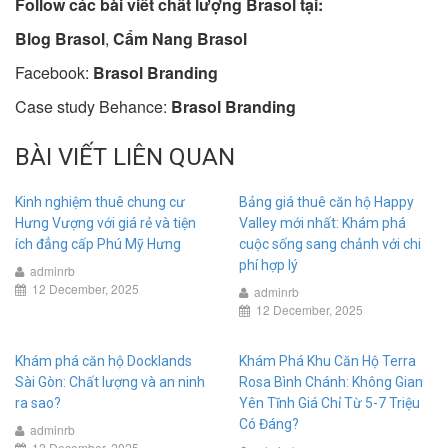
Follow các bài viết chất lượng Brasol tại:
Blog Brasol
,
Cẩm Nang Brasol
Facebook:
Brasol Branding
Case study Behance:
Brasol Branding
BÀI VIẾT LIÊN QUAN
Kinh nghiệm thuê chung cư
Bảng giá thuê căn hộ Happy
Hưng Vượng với giá rẻ và tiện
Valley mới nhất: Khám phá
ích đẳng cấp Phú Mỹ Hưng
cuộc sống sang chảnh với chi
phí hợp lý
adminrb
12 December, 2025
adminrb
12 December, 2025
Khám phá căn hộ Docklands
Khám Phá Khu Căn Hộ Terra
Sài Gòn: Chất lượng và an ninh
Rosa Bình Chánh: Không Gian
ra sao?
Yên Tĩnh Giá Chỉ Từ 5-7 Triệu
Có Đáng?
adminrb
12 December, 2025