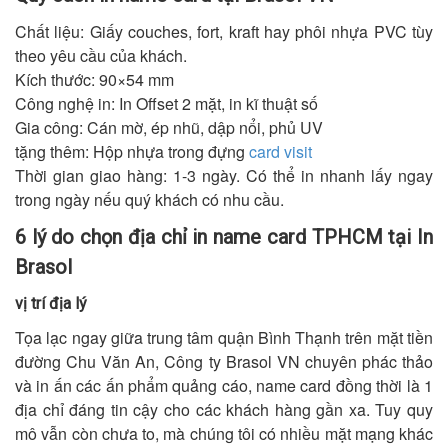
Chất liệu: Giấy couches, fort, kraft hay phôi nhựa PVC tùy
theo yêu cầu của khách.
Kích thước: 90×54 mm
Công nghệ in: In Offset 2 mặt, in kĩ thuật số
Gia công: Cán mờ, ép nhũ, dập nổi, phủ UV
tặng thêm: Hộp nhựa trong đựng
card visit
Thời gian giao hàng: 1-3 ngày. Có thể in nhanh lấy ngay
trong ngày nếu quý khách có nhu cầu.
6 lý do chọn địa chỉ in name card TPHCM tại In
Brasol
vị trí địa lý
Tọa lạc ngay giữa trung tâm quận Bình Thạnh trên mặt tiền
đường Chu Văn An, Công ty Brasol VN chuyên phác thảo
và in ấn các ấn phẩm quảng cáo, name card đồng thời là 1
địa chỉ đáng tin cậy cho các khách hàng gần xa. Tuy quy
mô vẫn còn chưa to, mà chúng tôi có nhiều mặt mạng khác