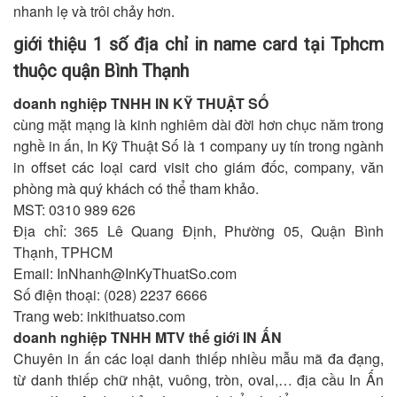
nhanh lẹ và trôi chảy hơn.
giới thiệu 1 số địa chỉ in name card tại Tphcm
thuộc quận Bình Thạnh
doanh nghiệp TNHH IN KỸ THUẬT SỐ
cùng mặt mạng là kinh nghiêm dài đời hơn chục năm trong
nghề in ấn, In Kỹ Thuật Số là 1 company uy tín trong ngành
in offset các loại card visit cho giám đốc, company, văn
phòng mà quý khách có thể tham khảo.
MST: 0310 989 626
Địa chỉ: 365 Lê Quang Định, Phường 05, Quận Bình
Thạnh, TPHCM
Email:
InNhanh@InKyThuatSo.com
Số điện thoại: (028) 2237 6666
Trang web: inkithuatso.com
doanh nghiệp TNHH MTV thế giới IN ẤN
Chuyên in ấn các loại danh thiếp nhiều mẫu mã đa đạng,
từ danh thiếp chữ nhật, vuông, tròn, oval,… địa cầu In Ấn