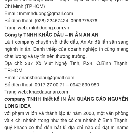
Chí Minh (TPHCM)
Email:
inminhduong@gmail.com
Số điện thoại: (028) 22467424, 0909275376
Trang web: minhduong.com.vn
Công ty TNHH KHẮC DẤU – IN ẤN AN AN
Là 1 company chuyên về khắc dấu, An An đã lấn sân sang
ngành in ấn. Danh thiếp của doanh nghiệp in cũng mang
chất lượng và uy tín trên thương trường.
Địa chỉ: 337 Xô Viết Nghệ Tĩnh, P.24, Q.Bình Thạnh,
TP.HCM
Email:
anankhacdau@gmail.com
Số điện thoại: 0917 27 00 71 – 0942 890 980
Trang web: khacdauanan.com
company TNHH thiết kế IN ẤN QUẢNG CÁO NGUYỄN
LONG IDEA
với phạm vi lớn và thành lập từ năm 2000, một văn phòng
và 4 chi nhánh trong như thế có chi nhánh ở Bình Thạnh,
quý khách có thể đến bất kì địa chỉ nào để đặt in name