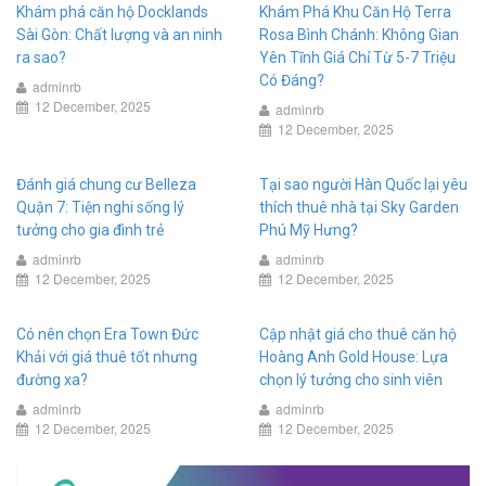
Khám phá căn hộ Docklands
Khám Phá Khu Căn Hộ Terra
Sài Gòn: Chất lượng và an ninh
Rosa Bình Chánh: Không Gian
ra sao?
Yên Tĩnh Giá Chỉ Từ 5-7 Triệu
Có Đáng?
adminrb
12 December, 2025
adminrb
12 December, 2025
Đánh giá chung cư Belleza
Tại sao người Hàn Quốc lại yêu
Quận 7: Tiện nghi sống lý
thích thuê nhà tại Sky Garden
tưởng cho gia đình trẻ
Phú Mỹ Hưng?
adminrb
adminrb
12 December, 2025
12 December, 2025
Có nên chọn Era Town Đức
Cập nhật giá cho thuê căn hộ
Khải với giá thuê tốt nhưng
Hoàng Anh Gold House: Lựa
đường xa?
chọn lý tưởng cho sinh viên
adminrb
adminrb
12 December, 2025
12 December, 2025