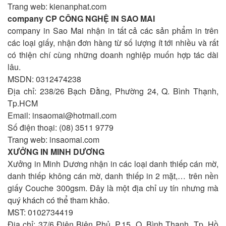
Trang web: kienanphat.com
company CP CÔNG NGHỆ IN SAO MAI
company in Sao Mai nhận in tất cả các sản phẩm in trên
các loại giấy, nhận đơn hàng từ số lượng ít tới nhiều và rất
có thiện chí cùng những doanh nghiệp muốn hợp tác dài
lâu.
MSDN: 0312474238
Địa chỉ: 238/26 Bạch Đằng, Phường 24, Q. Bình Thạnh,
Tp.HCM
Email:
insaomai@hotmail.com
Số điện thoại: (08) 3511 9779
Trang web: insaomai.com
XƯỞNG IN MINH DƯƠNG
Xưởng in Minh Dương nhận in các loại danh thiếp cán mờ,
danh thiếp không cán mờ, danh thiếp in 2 mặt,… trên nền
giấy Couche 300gsm. Đây là một địa chỉ uy tín nhưng mà
quý khách có thể tham khảo.
MST: 0102734419
Địa chỉ: 37/6 Điện Biên Phủ, P.15, Q. Bình Thạnh, Tp. Hồ