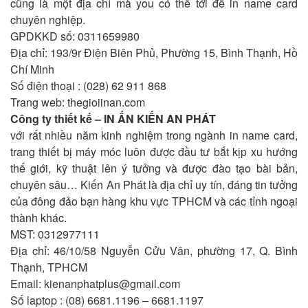
cũng là một địa chỉ mà you có thể tới để in name card
chuyên nghiệp.
GPDKKD số: 0311659980
Địa chỉ: 193/9r Điện Biên Phủ, Phường 15, Bình Thạnh, Hồ
Chí Minh
Số điện thoại : (028) 62 911 868
Trang web: thegioiinan.com
Công ty thiết kế – IN ẤN KIẾN AN PHÁT
với rất nhiều năm kinh nghiệm trong ngành in name card,
trang thiết bị máy móc luôn được đầu tư bắt kịp xu hướng
thế giới, kỹ thuật lên ý tưởng và được đào tạo bài bản,
chuyên sâu… Kiến An Phát là địa chỉ uy tín, đáng tin tưởng
của đông đảo bạn hàng khu vực TPHCM và các tỉnh ngoại
thành khác.
MST: 0312977111
Địa chỉ: 46/10/58 Nguyễn Cửu Vân, phường 17, Q. Bình
Thạnh, TPHCM
Email:
kienanphatplus@gmail.com
Số laptop : (08) 6681.1196 – 6681.1197