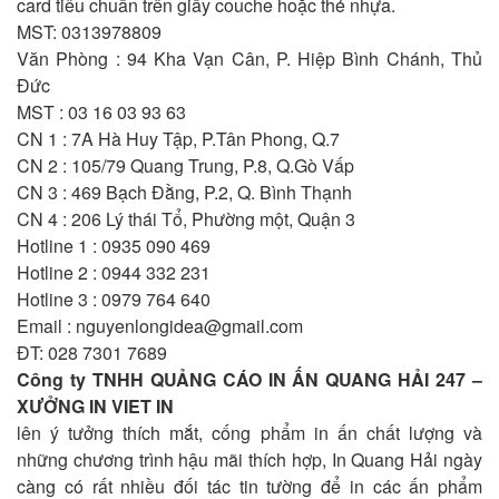
card tiêu chuẩn trên giấy couche hoặc thẻ nhựa.
MST: 0313978809
Văn Phòng : 94 Kha Vạn Cân, P. Hiệp Bình Chánh, Thủ
Đức
MST : 03 16 03 93 63
CN 1 : 7A Hà Huy Tập, P.Tân Phong, Q.7
CN 2 : 105/79 Quang Trung, P.8, Q.Gò Vấp
CN 3 : 469 Bạch Đằng, P.2, Q. Bình Thạnh
CN 4 : 206 Lý thái Tổ, Phường một, Quận 3
Hotline 1 : 0935 090 469
Hotline 2 : 0944 332 231
Hotline 3 : 0979 764 640
Email :
nguyenlongidea@gmail.com
ĐT: 028 7301 7689
Công ty TNHH QUẢNG CÁO IN ẤN QUANG HẢI 247 –
XƯỞNG IN VIET IN
lên ý tưởng thích mắt, cống phẩm in ấn chất lượng và
những chương trình hậu mãi thích hợp, In Quang Hải ngày
càng có rất nhiều đối tác tin tường để in các ấn phẩm