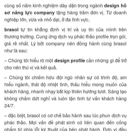
cùng số năm kinh nghiệm dày dặn trong ngành
design hồ
sơ năng lực company
tặng hàng trăm đơn vị. Từ doanh
nghiệp lớn, vừa và nhỏ dại, ở đa lĩnh vực.
brasol
tự tin khẳng định vị trí và uy tín của mình trên
thương trường. Cung ứng dịch vụ phác thảo profile trọn gói,
giá rẻ nhất. Lý bởi company nên đồng hành cùng brasol
như là sau:
– Chúng tôi hiểu rõ một
design profile
cần những gì để trở
cho nên thú vị và kết quả.
– Chúng tôi chiếm hữu đội ngũ nhân sự có trình độ, am
hiểu ngành, thái độ nhiệt tình, thấu hiểu mong muốn của
khách hàng, nhanh nhạy bắt kịp thiên hướng tươi. Sáng tạo
không chấm dứt nghỉ và luôn tận tình tư vấn khách hàng
24/7.
– đặc biệt, brasol có cơ chế bảo hành sau lúc phun dịch vụ
phác thảo. Mọi vấn đề phát sinh có liên quan đến cống
phẩm từ phía lỗi kỹ thuật của bên phát hành. Đơn vị đều