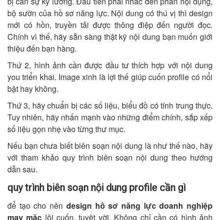
bị cần sự kỹ lưỡng. Đầu tiên phải nhắc đến phần nội dụng,
bộ sườn của hồ sơ năng lực. Nội dung có thú vị thì design
mới có hồn, truyền tải được thông điệp đến người đọc.
Chính vì thế, hãy sẵn sàng thật kỹ nội dung bạn muốn giới
thiệu đến bạn hàng.
Thứ 2, hình ảnh cần được đầu tư thích hợp với nội dung
you triển khai. Image xinh là lợi thế giúp cuốn profile có nổi
bật hay không.
Thứ 3, hãy chuẩn bị các số liệu, biểu đồ có tính trung thực.
Tuy nhiên, hãy nhấn mạnh vào những điểm chính, sắp xếp
số liệu gọn nhẹ vào từng thư mục.
Nếu bạn chưa biết biên soạn nội dung là như thế nào, hãy
với tham khảo quy trình biên soạn nội dung theo hướng
dẫn sau.
quy trình biên soạn nội dung profile cần gì
để tạo cho nên
design hồ sơ năng lực doanh nghiệp
may mặc
lôi cuốn, tuyệt vời. Không chỉ cần có hình ảnh