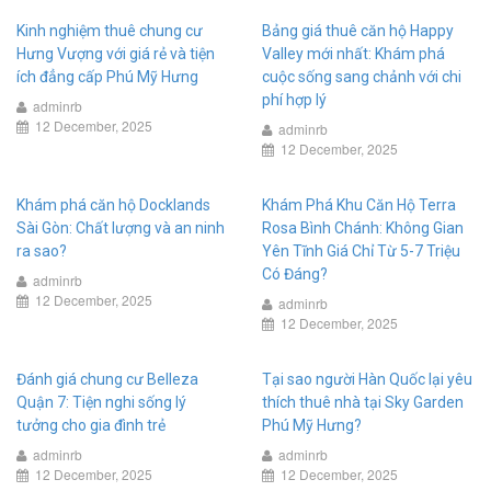
Kinh nghiệm thuê chung cư
Bảng giá thuê căn hộ Happy
Hưng Vượng với giá rẻ và tiện
Valley mới nhất: Khám phá
ích đẳng cấp Phú Mỹ Hưng
cuộc sống sang chảnh với chi
phí hợp lý
adminrb
12 December, 2025
adminrb
12 December, 2025
Khám phá căn hộ Docklands
Khám Phá Khu Căn Hộ Terra
Sài Gòn: Chất lượng và an ninh
Rosa Bình Chánh: Không Gian
ra sao?
Yên Tĩnh Giá Chỉ Từ 5-7 Triệu
Có Đáng?
adminrb
12 December, 2025
adminrb
12 December, 2025
Đánh giá chung cư Belleza
Tại sao người Hàn Quốc lại yêu
Quận 7: Tiện nghi sống lý
thích thuê nhà tại Sky Garden
tưởng cho gia đình trẻ
Phú Mỹ Hưng?
adminrb
adminrb
12 December, 2025
12 December, 2025