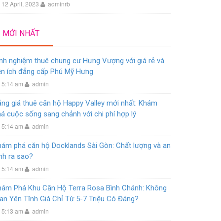
12 April, 2023
adminrb
MỚI NHẤT
nh nghiệm thuê chung cư Hưng Vượng với giá rẻ và
ện ích đẳng cấp Phú Mỹ Hưng
5:14 am
admin
ng giá thuê căn hộ Happy Valley mới nhất: Khám
á cuộc sống sang chảnh với chi phí hợp lý
5:14 am
admin
hám phá căn hộ Docklands Sài Gòn: Chất lượng và an
nh ra sao?
5:14 am
admin
hám Phá Khu Căn Hộ Terra Rosa Bình Chánh: Không
an Yên Tĩnh Giá Chỉ Từ 5-7 Triệu Có Đáng?
5:13 am
admin