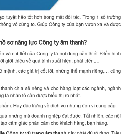
o tuyệt hảo tốt hơn trong mắt đối tác. Trong 1 số trường
thông vô cùng to. Giúp Công ty của bạn vươn xa và được
 hồ sơ năng lực Công ty âm thanh?
ản và chi tiết của Công ty là nội dung cần thiết. Điển hình
i giới thiệu về quá trình xuất hiện, phát triển,…
 mệnh, các giá trị cốt lõi, những thế mạnh riêng,… cũng
 thanh chia sẻ riêng và cho hàng loạt các ngành, ngành
g là nhân tố cần được biểu thị rõ nhất.
 phẩm. Hay đặc trưng về dịch vụ nhưng đơn vị cung cấp.
 quả nhưng mà doanh nghiệp đạt được. Tất nhiên, các nội
nh tạo cảm giác phản cảm cho khách hàng, bạn hàng.
ile Công ty vũ trang âm thanh
này phải đủ rõ ràng. Tiêu