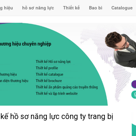
g hiệu
hồ sơ năng lực
Thiết kế
Bao bì
Catalogue
kế hồ sơ năng lực công ty trang bị