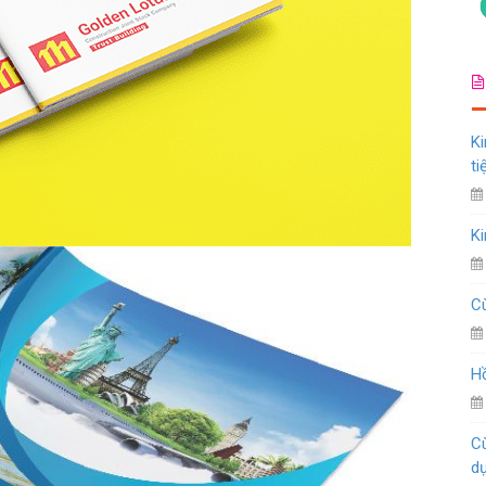
Ki
ti
Ki
Cù
Hồ
Cù
d