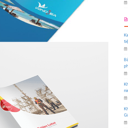
Ki
ti
Bả
ph
K
ni
K
Gi