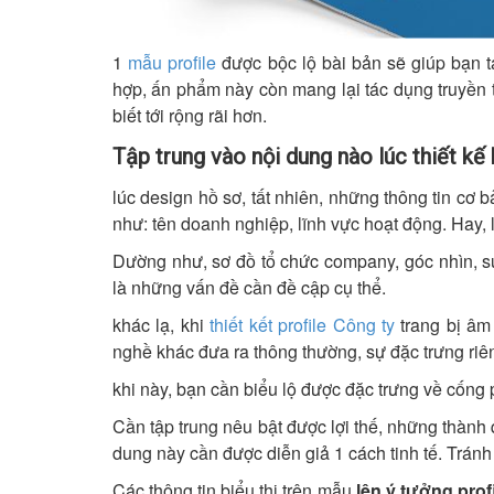
1
mẫu profile
được bộc lộ bài bản sẽ giúp bạn tạ
hợp, ấn phẩm này còn mang lại tác dụng truyền 
biết tới rộng rãi hơn.
Tập trung vào nội dung nào lúc thiết kế
lúc design hồ sơ, tất nhiên, những thông tin cơ b
như: tên doanh nghiệp, lĩnh vực hoạt động. Hay, lờ
Dường như, sơ đồ tổ chức company, góc nhìn, sứ
là những vấn đề cần đề cập cụ thể.
khác lạ, khi
thiết kết profile Công ty
trang bị âm
nghề khác đưa ra thông thường, sự đặc trưng riên
khi này, bạn cần biểu lộ được đặc trưng về cống
Cần tập trung nêu bật được lợi thế, những thành
dung này cần được diễn giả 1 cách tinh tế. Trá
Các thông tin biểu thị trên mẫu
lên ý tưởng prof