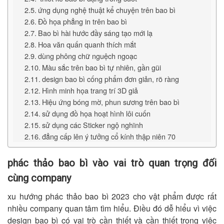
ứng dụng nghệ thuật kể chuyện trên bao bì
Đồ họa phẳng in trên bao bì
Bao bì hài hước đầy sáng tạo mới lạ
Hoa văn quấn quanh thích mắt
dùng phông chữ nguệch ngoạc
Màu sắc trên bao bì tự nhiên, gần gũi
design bao bì cống phẩm đơn giản, rõ ràng
Hình minh họa trang trí 3D giả
Hiệu ứng bóng mờ, phun sương trên bao bì
sử dụng đồ họa hoạt hình lôi cuốn
sử dụng các Sticker ngộ nghĩnh
đẳng cấp lên ý tưởng cổ kính thập niên 70
phác thảo bao bì vào vai trò quan trọng đối
cùng company
xu hướng phác thảo bao bì 2023 cho vật phẩm được rất
nhiều company quan tâm tìm hiểu. Điều đó dễ hiểu vì việc
design bao bì có vai trò cần thiết và cần thiết trong việc