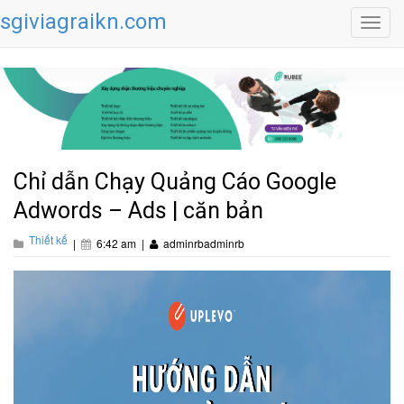
sgiviagraikn.com
Toggl
navig
Chỉ dẫn Chạy Quảng Cáo Google
Adwords – Ads | căn bản
Thiết kế
|
6:42 am
|
adminrbadminrb