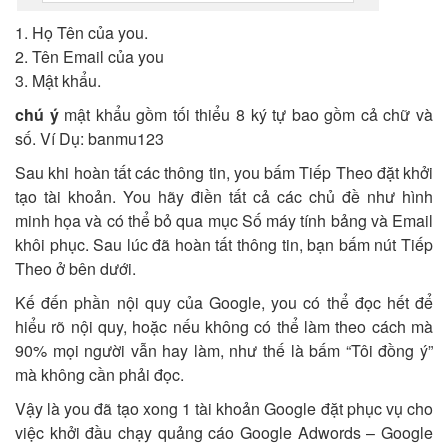
1. Họ Tên của you.
2. Tên Email của you
3. Mật khẩu.
chú ý
mật khẩu gồm tối thiểu 8 ký tự bao gồm cả chữ và
số. Ví Dụ: banmu123
Sau khi hoàn tất các thông tin, you bấm Tiếp Theo đặt khởi
tạo tài khoản. You hãy điền tất cả các chủ đề như hình
minh họa và có thể bỏ qua mục Số máy tính bảng và Email
khôi phục. Sau lúc đã hoàn tất thông tin, bạn bấm nút Tiếp
Theo ở bên dưới.
Kế đến phần nội quy của Google, you có thể đọc hết để
hiểu rõ nội quy, hoặc nếu không có thể làm theo cách mà
90% mọi người vẫn hay làm, như thế là bấm “Tôi đồng ý”
mà không cần phải đọc.
Vậy là you đã tạo xong 1 tài khoản Google đặt phục vụ cho
việc khởi đầu chạy quảng cáo Google Adwords – Google