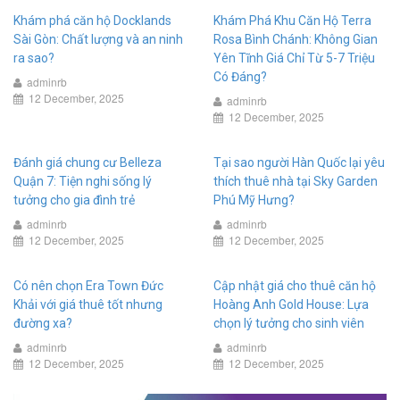
Khám phá căn hộ Docklands
Khám Phá Khu Căn Hộ Terra
Sài Gòn: Chất lượng và an ninh
Rosa Bình Chánh: Không Gian
ra sao?
Yên Tĩnh Giá Chỉ Từ 5-7 Triệu
Có Đáng?
adminrb
12 December, 2025
adminrb
12 December, 2025
Đánh giá chung cư Belleza
Tại sao người Hàn Quốc lại yêu
Quận 7: Tiện nghi sống lý
thích thuê nhà tại Sky Garden
tưởng cho gia đình trẻ
Phú Mỹ Hưng?
adminrb
adminrb
12 December, 2025
12 December, 2025
Có nên chọn Era Town Đức
Cập nhật giá cho thuê căn hộ
Khải với giá thuê tốt nhưng
Hoàng Anh Gold House: Lựa
đường xa?
chọn lý tưởng cho sinh viên
adminrb
adminrb
12 December, 2025
12 December, 2025